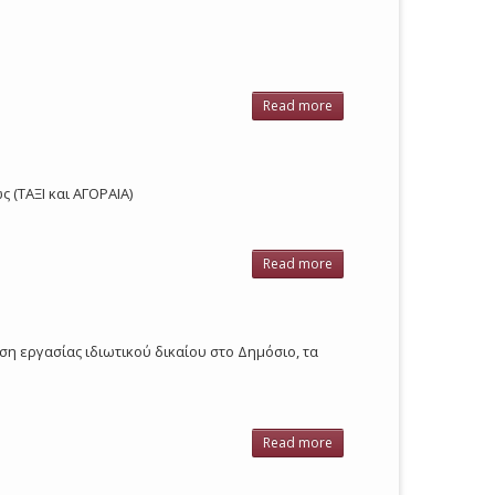
Read more
about
Οδηγών
Τουριστικών
λεωφορείων
2005
 (ΤΑΞΙ και ΑΓΟΡΑΙΑ)
Read more
about
Οδηγών
Ταξί -
Αγοραίων
2005
η εργασίας ιδιωτικού δικαίου στο Δημόσιο, τα
Read more
about
Οδηγών
δημοσίου