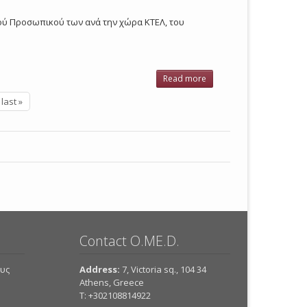
2005
κού Προσωπικού των ανά την χώρα ΚΤΕΛ, του
Read more
about
ΚΤΕΛ 2005
last »
Contact O.ME.D.
ους
Address:
7, Victoria sq., 104 34
Athens, Greece
Τ: +302108814922