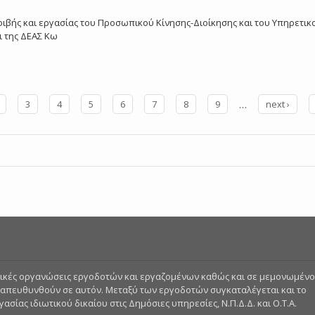
ιβής και εργασίας του Προσωπικού Κίνησης-Διοίκησης και του Υπηρετι
 της ΔΕΑΣ Κω
3
4
5
6
7
8
9
…
next ›
στικές οργανώσεις εργοδοτών και εργαζομένων καθώς και σε μεμονωμέν
 απευθυνθούν σε αυτόν. Μεταξύ των εργοδοτών συγκαταλέγεται και το
σίας ιδιωτικού δικαίου στις Δημόσιες υπηρεσίες, Ν.Π.Δ.Δ. και Ο.Τ.Α.