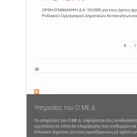
ΟΡΘΗ ΕΠΑΝΑΛΗΨΗ Δ.Α. 10/2005 για τους όρους αμο
Ροδιακού Οργανισμού Δημοτικών Αυτοκινήτων και
1
2
Pages
Υπηρεσίες του Ο.ΜΕ.Δ.
Οι υπηρεσίες του Ο.ΜΕ.Δ. παρέχονται στις συνδικαλι
εργοδότες σε επίπεδο επιχείρησης που επιθυμούν να
Ελληνικό Δημόσιο, για τους εργαζόμενους με σχέση εργα