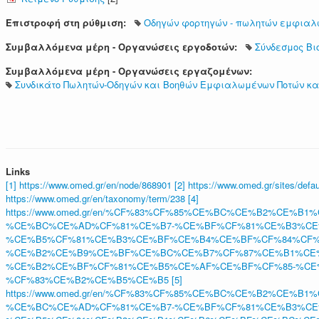
Επιστροφή στη ρύθμιση:
Οδηγών φορτηγών - πωλητών εμφιαλ
Συμβαλλόμενα μέρη - Οργανώσεις εργοδοτών:
Σύνδεσμος Βι
Συμβαλλόμενα μέρη - Οργανώσεις εργαζομένων:
Συνδικάτο Πωλητών-Οδηγών και Βοηθών Εμφιαλωμένων Ποτών κα
Links
[1] https://www.omed.gr/en/node/868901
[2] https://www.omed.gr/sites/d
https://www.omed.gr/en/taxonomy/term/238
[4]
https://www.omed.gr/en/%CF%83%CF%85%CE%BC%CE%B2%CE
%CE%BC%CE%AD%CF%81%CE%B7-%CE%BF%CF%81%CE%B3%CE
%CE%B5%CF%81%CE%B3%CE%BF%CE%B4%CE%BF%CF%84%CF%
%CE%B2%CE%B9%CE%BF%CE%BC%CE%B7%CF%87%CE%B1%CE
%CE%B2%CE%BF%CF%81%CE%B5%CE%AF%CE%BF%CF%85-%CE
%CF%83%CE%B2%CE%B5%CE%B5
[5]
https://www.omed.gr/en/%CF%83%CF%85%CE%BC%CE%B2%CE
%CE%BC%CE%AD%CF%81%CE%B7-%CE%BF%CF%81%CE%B3%CE