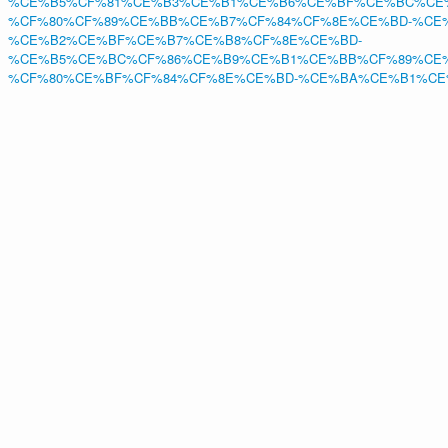
%CE%B5%CF%81%CE%B3%CE%B1%CE%B6%CE%BF%CE%BC%CE
%CF%80%CF%89%CE%BB%CE%B7%CF%84%CF%8E%CE%BD-%CE
%CE%B2%CE%BF%CE%B7%CE%B8%CF%8E%CE%BD-
%CE%B5%CE%BC%CF%86%CE%B9%CE%B1%CE%BB%CF%89%CE
%CF%80%CE%BF%CF%84%CF%8E%CE%BD-%CE%BA%CE%B1%CE