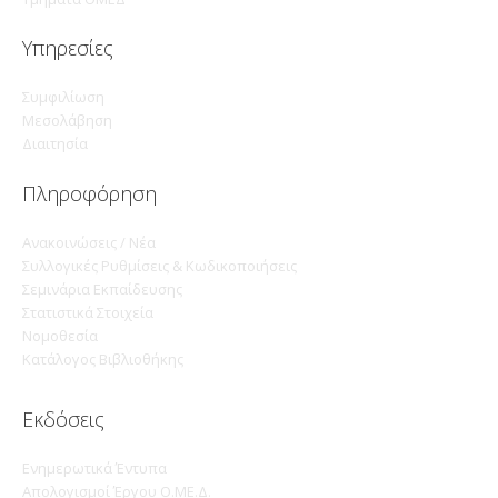
Υπηρεσίες
Συμφιλίωση
Μεσολάβηση
Διαιτησία
Πληροφόρηση
Ανακοινώσεις / Νέα
Συλλογικές Ρυθμίσεις & Κωδικοποιήσεις
Σεμινάρια Εκπαίδευσης
Στατιστικά Στοιχεία
Νομοθεσία
Κατάλογος Βιβλιοθήκης
Εκδόσεις
Ενημερωτικά Έντυπα
Απολογισμοί Έργου Ο.ΜΕ.Δ.