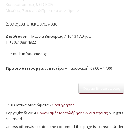
Κωδικοποιήσεις & CD-ROM
Mελέτες, Έρευνες & Πρακτικά συνεδρίων
Στοιχεία επικοινωνίας
Διεύθυνση:
Πλατεία Βικτωρίας 7, 104 34 Αθήνα
Τ: +302108814922
E: e-mail:
info@omed.gr
Ωράριο λειτουργίας:
Δευτέρα – Παρασκευή, 09.00 – 17.00
Φόρμα Επικοινωνίας
Πνευματικά Δικαιώματα -
Όροι χρήσης
Copyright © 2014
Οργανισμός Μεσολάβησης & Διαιτησίας
All rights
reserved.
Unless otherwise stated, the content of this page is licensed Under