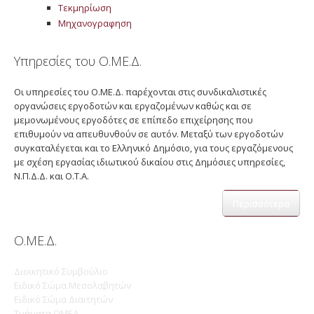
Τεκμηρίωση
Μηχανογραφηση
Υπηρεσίες του Ο.ΜΕ.Δ.
Οι υπηρεσίες του Ο.ΜΕ.Δ. παρέχονται στις συνδικαλιστικές
οργανώσεις εργοδοτών και εργαζομένων καθώς και σε
μεμονωμένους εργοδότες σε επίπεδο επιχείρησης που
επιθυμούν να απευθυνθούν σε αυτόν. Μεταξύ των εργοδοτών
συγκαταλέγεται και το Ελληνικό Δημόσιο, για τους εργαζόμενους
με σχέση εργασίας ιδιωτικού δικαίου στις Δημόσιες υπηρεσίες,
Ν.Π.Δ.Δ. και Ο.Τ.Α.
Περισσότερα
Ο.ΜΕ.Δ.
Διοικητικό Συμβούλιο
Ειδικό Σώμα Μεσολαβητών
Ειδικό Σώμα Διαιτητών
Τμήματα ΟΜΕΔ