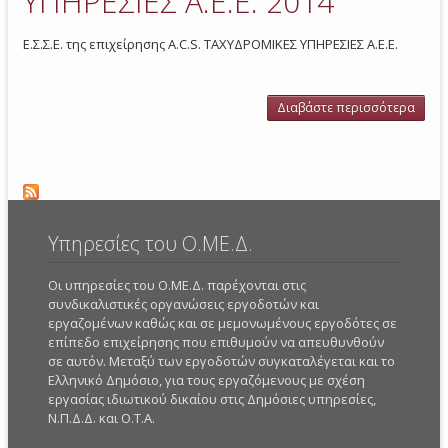
ΥΠΗΡΕΣΙΕΣ Α.Ε.Ε. 2014
Ε.Σ.Σ.Ε. της επιχείρησης A.C.S. ΤΑΧΥΔΡΟΜΙΚΕΣ ΥΠΗΡΕΣΙΕΣ Α.Ε.Ε.
Διαβάστε περισσότερα
γι
ΤΑΧΥ
ΥΠ
Α.Ε
Υπηρεσίες του Ο.ΜΕ.Δ.
Οι υπηρεσίες του Ο.ΜΕ.Δ. παρέχονται στις
συνδικαλιστικές οργανώσεις εργοδοτών και
εργαζομένων καθώς και σε μεμονωμένους εργοδότες σε
επίπεδο επιχείρησης που επιθυμούν να απευθυνθούν
σε αυτόν. Μεταξύ των εργοδοτών συγκαταλέγεται και το
Ελληνικό Δημόσιο, για τους εργαζόμενους με σχέση
εργασίας ιδιωτικού δικαίου στις Δημόσιες υπηρεσίες,
Ν.Π.Δ.Δ. και Ο.Τ.Α.