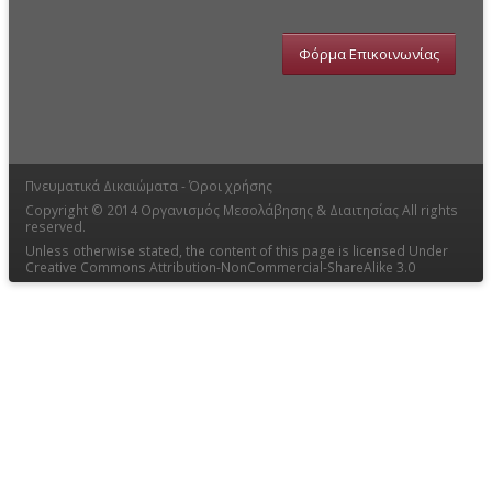
Φόρμα Επικοινωνίας
Πνευματικά Δικαιώματα -
Όροι χρήσης
Copyright © 2014
Οργανισμός Μεσολάβησης & Διαιτησίας
All rights
reserved.
Unless otherwise stated, the content of this page is licensed Under
Creative Commons Attribution-NonCommercial-ShareAlike 3.0