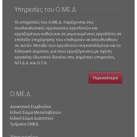
Υπηρεσίες του Ο.ΜΕ.Δ.
Οι υπηρεσίες του Ο.ΜΕ.Δ. παρέχονται στις
συνδικαλιστικές οργανώσεις εργοδοτών και
εργαζομένων καθώς και σε μεμονωμένους εργοδότες σε
επίπεδο επιχείρησης που επιθυμούν να απευθυνθούν
σε αυτόν. Μεταξύ των εργοδοτών συγκαταλέγεται και το
Ελληνικό Δημόσιο, για τους εργαζόμενους με σχέση
εργασίας ιδιωτικού δικαίου στις Δημόσιες υπηρεσίες,
Ν.Π.Δ.Δ. και Ο.Τ.Α.
Περισσότερα
Ο.ΜΕ.Δ.
Διοικητικό Συμβούλιο
Ειδικό Σώμα Μεσολαβητών
Ειδικό Σώμα Διαιτητών
Τμήματα ΟΜΕΔ