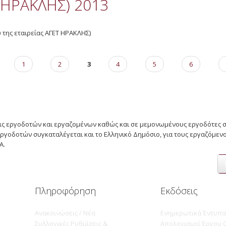
 ΗΡΑΚΛΗΣ) 2013
 της εταιρείας ΑΓΕΤ ΗΡΑΚΛΗΣ)
1
2
3
4
5
6
σεις εργοδοτών και εργαζομένων καθώς και σε μεμονωμένους εργοδότες 
ργοδοτών συγκαταλέγεται και το Ελληνικό Δημόσιο, για τους εργαζόμεν
Α.
Πληροφόρηση
Εκδόσεις
Ανακοινώσεις / Νέα
Ενημερωτικά Έντυπα
Συλλογικές Ρυθμίσεις &
Απολογισμοί Έργου Ο