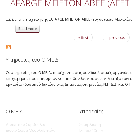
LAFARGE ΜΠΕΤΟΝ ΑΒΕΕ (ΑΓΕΤ
Ε.Σ.Σ.Ε. της επιχείρησης LAFARGE ΜΠΕΤΟΝ ΑΒΕΕ (εργοστάσιο Μυλακίου
Read more
about LAFARGE ΜΠΕΤΟΝ ΑΒΕΕ (ΑΓΕΤ ΗΡΑΚΛΗΣ) 2013
« first
‹ previous
Pages
Υπηρεσίες του Ο.ΜΕ.Δ.
Οι υπηρεσίες του Ο.ΜΕ.Δ. παρέχονται στις συνδικαλιστικές οργανώ
επιχείρησης που επιθυμούν να απευθυνθούν σε αυτόν. Μεταξύ των ε
εργασίας ιδιωτικού δικαίου στις Δημόσιες υπηρεσίες, Ν.Π.Δ.Δ. και Ο.Τ.
Ο.ΜΕ.Δ.
Υπηρεσίες
Διοικητικό Συμβούλιο
Συμφιλίωση
Ειδικό Σώμα Μεσολαβητών
Μεσολάβηση