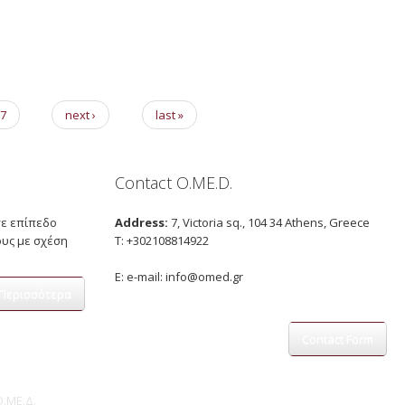
7
next ›
last »
Contact O.ME.D.
σε επίπεδο
Address:
7, Victoria sq., 104 34 Athens, Greece
ους με σχέση
Τ: +302108814922
E: e-mail:
info@omed.gr
Περισσότερα
Contact Form
.ΜΕ.Δ.