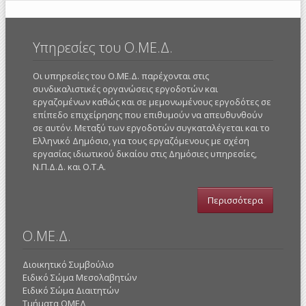
Υπηρεσίες του Ο.ΜΕ.Δ.
Οι υπηρεσίες του Ο.ΜΕ.Δ. παρέχονται στις
συνδικαλιστικές οργανώσεις εργοδοτών και
εργαζομένων καθώς και σε μεμονωμένους εργοδότες σε
επίπεδο επιχείρησης που επιθυμούν να απευθυνθούν
σε αυτόν. Μεταξύ των εργοδοτών συγκαταλέγεται και το
Ελληνικό Δημόσιο, για τους εργαζόμενους με σχέση
εργασίας ιδιωτικού δικαίου στις Δημόσιες υπηρεσίες,
Ν.Π.Δ.Δ. και Ο.Τ.Α.
Περισσότερα
Ο.ΜΕ.Δ.
Διοικητικό Συμβούλιο
Ειδικό Σώμα Μεσολαβητών
Ειδικό Σώμα Διαιτητών
Τμήματα ΟΜΕΔ