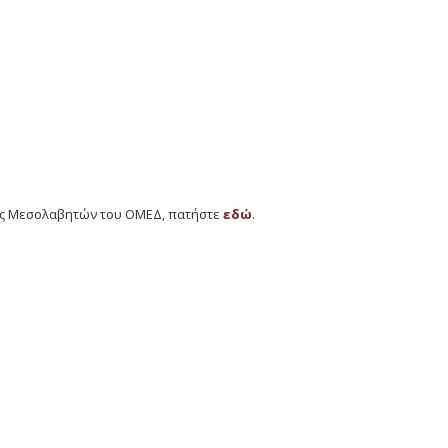
τος Μεσολαβητών του ΟΜΕΔ, πατήστε
εδώ
.