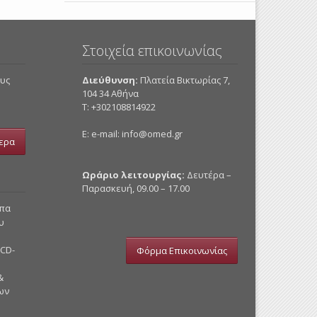
Στοιχεία επικοινωνίας
ους
Διεύθυνση:
Πλατεία Βικτωρίας 7,
104 34 Αθήνα
Τ: +302108814922
E: e-mail:
info@omed.gr
ερα
Ωράριο λειτουργίας:
Δευτέρα –
Παρασκευή, 09.00 – 17.00
υπα
υ
 CD-
Φόρμα Επικοινωνίας
&
ων