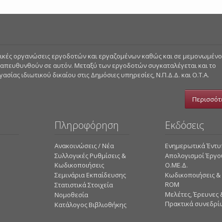
στικές οργανώσεις εργοδοτών και εργαζομένων καθώς και σε μεμονωμέν
 απευθυνθούν σε αυτόν. Μεταξύ των εργοδοτών συγκαταλέγεται και το
σίας ιδιωτικού δικαίου στις Δημόσιες υπηρεσίες, Ν.Π.Δ.Δ. και Ο.Τ.Α.
Περισσότ
Πληροφόρηση
Εκδόσεις
Ανακοινώσεις / Νέα
Ενημερωτικά Έντ
Συλλογικές Ρυθμίσεις &
Απολογισμοί Έργο
Κωδικοποιήσεις
Ο.ΜΕ.Δ.
Σεμινάρια Εκπαίδευσης
Κωδικοποιήσεις &
ROM
Στατιστικά Στοιχεία
Mελέτες, Έρευνες 
Νομοθεσία
Πρακτικά συνεδρί
Κατάλογος Βιβλιοθήκης