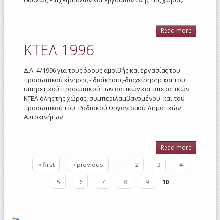
Read more
about
Οδηγώ
ΚΤΕΛ 1996
φορτηγ
κλπ
αυτοκινή
Δ.Α. 4/1996 για τους όρους αμοιβής και εργασίας του
1996
προσωπικού κίνησης - διοίκησης-διαχείρησης και του
υπηρετικού προσωπικού των αστικών και υπερατικών
ΚΤΕΛ όλης της χώρας, συμπεριλαμβανομένου και του
προσωπικού του Ροδιακού Οργανισμού Δημοτικών
Αυτοκινήτων
Read more
about
ΚΤΕΛ
« first
‹ previous
…
2
3
4
1996
Pages
5
6
7
8
9
10