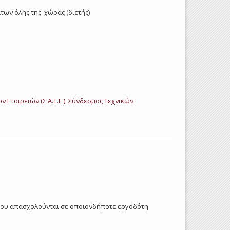
των όλης της χώρας (διετής)
Εταιρειών (Σ.Α.Τ.Ε.)
,
Σύνδεσμος Τεχνικών
 που απασχολούνται σε οποιονδήποτε εργοδότη