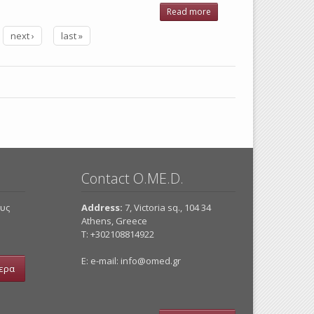
Read more
about
Τεχνικών,
next ›
last »
Μελετητικών
και
Εργοληπτικών
επιχειρήσεων
2008
Contact O.ME.D.
ους
Address:
7, Victoria sq., 104 34
Athens, Greece
Τ: +302108814922
E: e-mail:
info@omed.gr
ερα