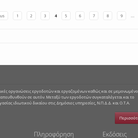
ous
1
2
3
4
5
6
7
8
9
…
στικές οργανώσεις εργοδοτών και εργαζομένων καθώς και σε μεμονωμέν
 απευθυνθούν σε αυτόν. Μεταξύ των εργοδοτών συγκαταλέγεται και το
σίας ιδιωτικού δικαίου στις Δημόσιες υπηρεσίες, Ν.Π.Δ.Δ. και Ο.Τ.Α.
Περισσότ
Πληροφόρηση
Εκδόσεις