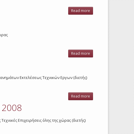
Read more
about
Οδηγών
φορτηγών
κλπ
αυτοκινήτων
χώρας
2008
Read more
about
Οικοδόμων
ελευθέρων
επαγγελμάτων
2008
χανημάτων Εκτελέσεως Τεχνικών Εργων (διετής)
Read more
about
Χειριστών
 2008
Tεχνικών
έργων
2008
 Τεχνικές Επιχειρήσεις όλης της χώρας (διετής)