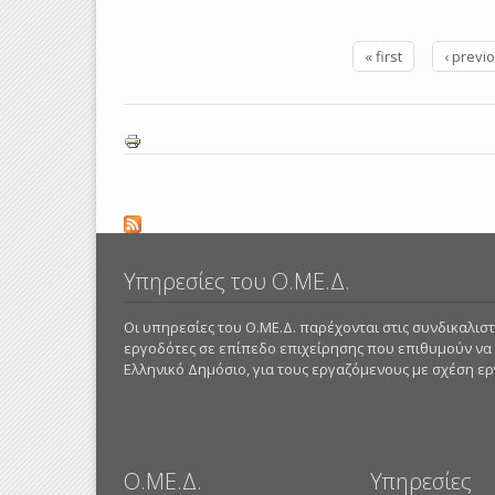
« first
‹ previ
Pages
Υπηρεσίες του Ο.ΜΕ.Δ.
Οι υπηρεσίες του Ο.ΜΕ.Δ. παρέχονται στις συνδικαλι
εργοδότες σε επίπεδο επιχείρησης που επιθυμούν να
Ελληνικό Δημόσιο, για τους εργαζόμενους με σχέση εργα
Ο.ΜΕ.Δ.
Υπηρεσίες