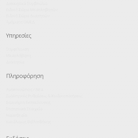
Διοικητικό Συμβούλιο
Ειδικό Σώμα Μεσολαβητών
Ειδικό Σώμα Διαιτητών
Τμήματα ΟΜΕΔ
Υπηρεσίες
Συμφιλίωση
Μεσολάβηση
Διαιτησία
Πληροφόρηση
Ανακοινώσεις / Νέα
Συλλογικές Ρυθμίσεις & Κωδικοποιήσεις
Σεμινάρια Εκπαίδευσης
Στατιστικά Στοιχεία
Νομοθεσία
Κατάλογος Βιβλιοθήκης