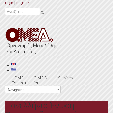
Login
|
Register
Search
HOME
O.ME.D.
Services
Communication
Πανελλήνια Ένωση