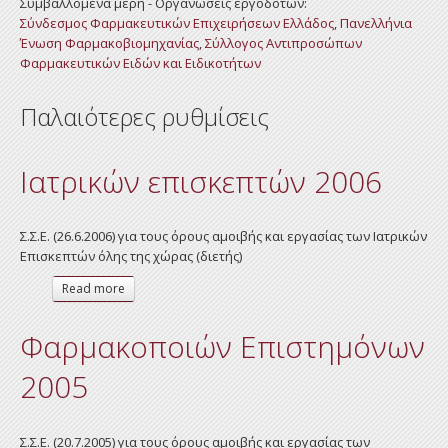
Συμβαλλόμενα μέρη - Οργανώσεις εργοδοτών:
Σύνδεσμος Φαρμακευτικών Επιχειρήσεων Ελλάδος
,
Πανελλήνια
Ένωση Φαρμακοβιομηχανίας
,
Σύλλογος Αντιπροσώπων
Φαρμακευτικών Ειδών και Ειδικοτήτων
Παλαιότερες ρυθμίσεις
Ιατρικών επισκεπτών 2006
Σ.Σ.Ε. (26.6.2006) για τους όρους αμοιβής και εργασίας των Ιατρικών
Επισκεπτών όλης της χώρας (διετής)
Read more
about Ιατρικών επισκεπτών 2006
Φαρμακοποιών Επιστημόνων
2005
Σ.Σ.Ε. (20.7.2005) για τους όρους αμοιβής και εργασίας των