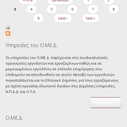
Pages
3
4
5
6
7
8
9
next ›
last »
Υπηρεσίες του Ο.ΜΕ.Δ.
Οι υπηρεσίες του Ο.ΜΕ.Δ. παρέχονται στις συνδικαλιστικές
οργανώσεις εργοδοτών και εργαζομένων καθώς και σε
μεμονωμένους εργοδότες σε επίπεδο επιχείρησης που
επιθυμούν να απευθυνθούν σε αυτόν. Μεταξύ των εργοδοτών
συγκαταλέγεται και το Ελληνικό Δημόσιο, για τους εργαζόμενους
με σχέση εργασίας ιδιωτικού δικαίου στις Δημόσιες υπηρεσίες,
Ν.Π.Δ.Δ. και Ο.Τ.Α.
Περισσότερα
Ο.ΜΕ.Δ.