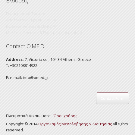
Εκδόσεις
Ενημερωτικά Έντυπα
Απολογισμοί Έργου Ο.ΜΕ.Δ.
Κωδικοποιήσεις & CD-ROM
Mελέτες, Έρευνες & Πρακτικά συνεδρίων
Contact O.ME.D.
Address:
7, Victoria sq., 104 34 Athens, Greece
Τ: +302108814922
E: e-mail:
info@omed.gr
Contact Form
Πνευματικά Δικαιώματα -
Όροι χρήσης
Copyright © 2014
Οργανισμός Μεσολάβησης & Διαιτησίας
All rights
reserved.