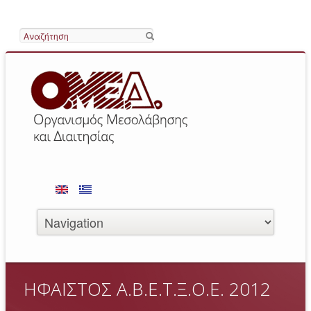
Search
ΗΦΑΙΣΤΟΣ Α.Β.Ε.Τ.Ξ.Ο.Ε. 2012