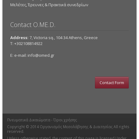
Mελέτες, Έρευνες & Πρακτικά συνεδρίων
Contact O.ME.D.
Address:
7, Victoria sq., 104 34 Athens, Greece
Τ: +302108814922
E: e-mail:
info@omed.gr
Contact Form
Πνευματικά Δικαιώματα -
Όροι χρήσης
Copyright © 2014
Οργανισμός Μεσολάβησης & Διαιτησίας
All rights
reserved.
Unless otherwise stated, the content of this page is licensed Under