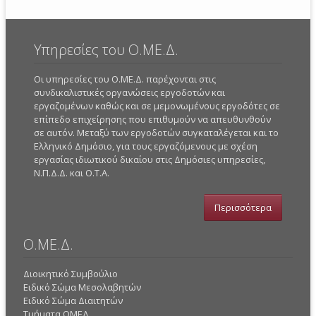
Υπηρεσίες του Ο.ΜΕ.Δ.
Οι υπηρεσίες του Ο.ΜΕ.Δ. παρέχονται στις
συνδικαλιστικές οργανώσεις εργοδοτών και
εργαζομένων καθώς και σε μεμονωμένους εργοδότες σε
επίπεδο επιχείρησης που επιθυμούν να απευθυνθούν
σε αυτόν. Μεταξύ των εργοδοτών συγκαταλέγεται και το
Ελληνικό Δημόσιο, για τους εργαζόμενους με σχέση
εργασίας ιδιωτικού δικαίου στις Δημόσιες υπηρεσίες,
Ν.Π.Δ.Δ. και Ο.Τ.Α.
Περισσότερα
Ο.ΜΕ.Δ.
Διοικητικό Συμβούλιο
Ειδικό Σώμα Μεσολαβητών
Ειδικό Σώμα Διαιτητών
Τμήματα ΟΜΕΔ