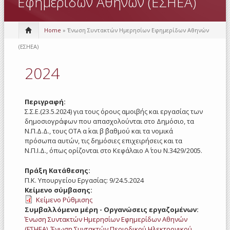
Εφημερίδων Αθηνών (ΕΣΗΕΑ)
Home
» Ένωση Συντακτών Ημερησίων Εφημερίδων Αθηνών
(ΕΣΗΕΑ)
2024
Περιγραφή:
Σ.Σ.Ε.(23.5.2024) για τους όρους αμοιβής και εργασίας των
δημοσιογράφων που απασχολούνται στο Δημόσιο, τα
Ν.Π.Δ.Δ., τους ΟΤΑ α΄ και β ΄βαθμού και τα νομικά
πρόσωπα αυτών, τις δημόσιες επιχειρήσεις και τα
Ν.Π.Ι.Δ., όπως ορίζονται στο Κεφάλαιο Α΄ του Ν.3429/2005.
Πράξη Κατάθεσης:
Π.Κ. Υπουργείου Εργασίας: 9/24.5.2024
Κείμενο σύμβασης:
Κείμενο Ρύθμισης
Συμβαλλόμενα μέρη - Οργανώσεις εργαζομένων:
Ένωση Συντακτών Ημερησίων Εφημερίδων Αθηνών
(ΕΣΗΕΑ)
,
Ένωση Συντακτών Περιοδικού Ηλεκτρονικού