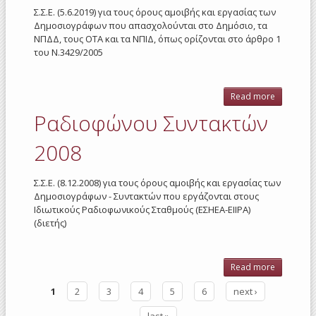
Σ.Σ.Ε. (5.6.2019) για τους όρους αμοιβής και εργασίας των
Δημοσιογράφων που απασχολούνται στο Δημόσιο, τα
ΝΠΔΔ, τους ΟΤΑ και τα ΝΠΙΔ, όπως ορίζονται στο άρθρο 1
του Ν.3429/2005
Read more
about
Συντακτ
Ραδιοφώνου Συντακτών
Δημοσί
(Υπουργε
2008
ΝΠΔΔ, Ο
ΝΠΙΔ) 20
Σ.Σ.Ε. (8.12.2008) για τους όρους αμοιβής και εργασίας των
Δημοσιογράφων - Συντακτών που εργάζονται στους
Ιδιωτικούς Ραδιοφωνικούς Σταθμούς (ΕΣΗΕΑ-ΕΙΙΡΑ)
(διετής)
Read more
about
Ραδιοφώ
1
2
3
4
5
6
next ›
Συντακτ
Pages
2008
last »