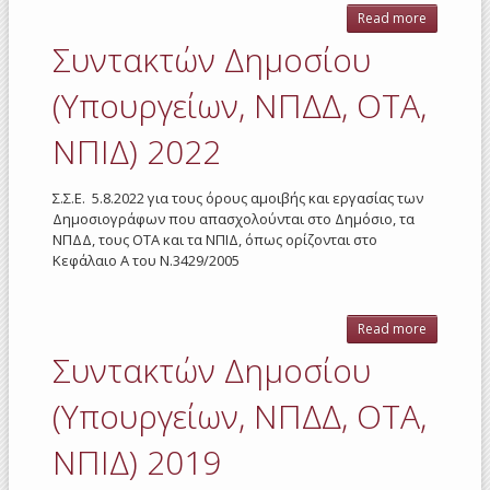
Read more
about
Συντακτ
Συντακτών Δημοσίου
Δημοσί
(Υπουργε
(Υπουργείων, ΝΠΔΔ, ΟΤΑ,
ΝΠΔΔ, Ο
ΝΠΙΔ) 20
ΝΠΙΔ) 2022
Σ.Σ.Ε. 5.8.2022 για τους όρους αμοιβής και εργασίας των
Δημοσιογράφων που απασχολούνται στο Δημόσιο, τα
ΝΠΔΔ, τους ΟΤΑ και τα ΝΠΙΔ, όπως ορίζονται στο
Κεφάλαιο Α του Ν.3429/2005
Read more
about
Συντακτ
Συντακτών Δημοσίου
Δημοσί
(Υπουργε
(Υπουργείων, ΝΠΔΔ, ΟΤΑ,
ΝΠΔΔ, Ο
ΝΠΙΔ) 20
ΝΠΙΔ) 2019