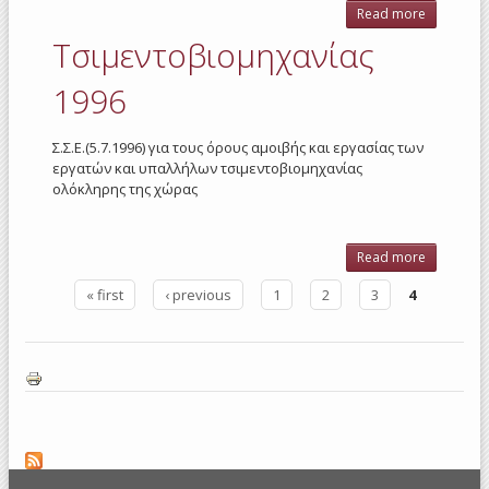
Read more
a
Τσιμεντο
Τσιμεντοβιομηχανίας
1
1996
Σ.Σ.Ε.(5.7.1996) για τους όρους αμοιβής και εργασίας των
εργατών και υπαλλήλων τσιμεντοβιομηχανίας
ολόκληρης της χώρας
Read more
a
Τσιμεντο
« first
‹ previous
1
2
3
4
1
Pages