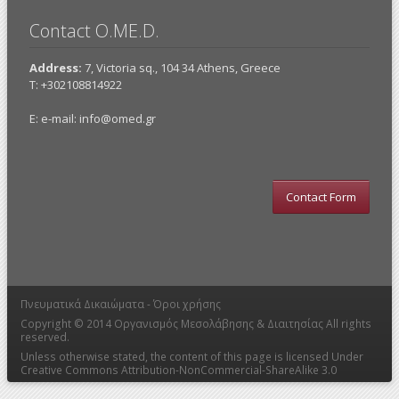
Contact O.ME.D.
Address:
7, Victoria sq., 104 34 Athens, Greece
Τ: +302108814922
E: e-mail:
info@omed.gr
Contact Form
Πνευματικά Δικαιώματα -
Όροι χρήσης
Copyright © 2014
Οργανισμός Μεσολάβησης & Διαιτησίας
All rights
reserved.
Unless otherwise stated, the content of this page is licensed Under
Creative Commons Attribution-NonCommercial-ShareAlike 3.0