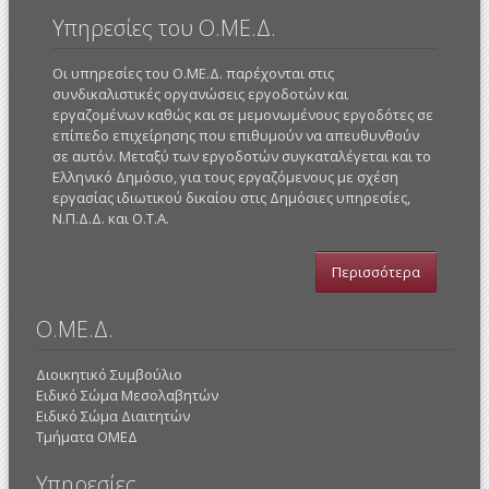
Υπηρεσίες του Ο.ΜΕ.Δ.
Οι υπηρεσίες του Ο.ΜΕ.Δ. παρέχονται στις
συνδικαλιστικές οργανώσεις εργοδοτών και
εργαζομένων καθώς και σε μεμονωμένους εργοδότες σε
επίπεδο επιχείρησης που επιθυμούν να απευθυνθούν
σε αυτόν. Μεταξύ των εργοδοτών συγκαταλέγεται και το
Ελληνικό Δημόσιο, για τους εργαζόμενους με σχέση
εργασίας ιδιωτικού δικαίου στις Δημόσιες υπηρεσίες,
Ν.Π.Δ.Δ. και Ο.Τ.Α.
Περισσότερα
Ο.ΜΕ.Δ.
Διοικητικό Συμβούλιο
Ειδικό Σώμα Μεσολαβητών
Ειδικό Σώμα Διαιτητών
Τμήματα ΟΜΕΔ
Υπηρεσίες