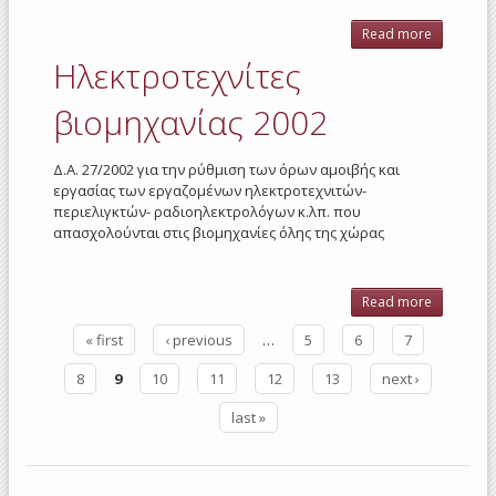
Read more
abo
Ηλεκτροτ
Ηλεκτροτεχνίτες
ξενοδο
200
βιομηχανίας 2002
Δ.Α. 27/2002 για την ρύθμιση των όρων αμοιβής και
εργασίας των εργαζομένων ηλεκτροτεχνιτών-
περιελιγκτών- ραδιοηλεκτρολόγων κ.λπ. που
απασχολούνται στις βιομηχανίες όλης της χώρας
Read more
abo
Ηλεκτροτε
« first
‹ previous
…
5
6
7
βιομηχα
Pages
200
8
9
10
11
12
13
next ›
last »