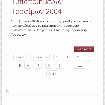
Τυποποιημένων
-
Οξοποιί
Τροφίμων 2004
2004
Σ.Σ.Ε. (Ιουλίου 2004) για τους όρους αμοιβής και εργασίας
των Εργαζομένων σε Επιχειρήσεις Παρασκευής
Τυποποιημένων Πρόχειρων - Στιγμιαίας Παρασκευής
Τροφίμων
Read more
abou
Τυποποιη
« first
‹ previous
1
2
3
4
Τροφίμων
Pages
5
6
7
8
9
…
next ›
last »