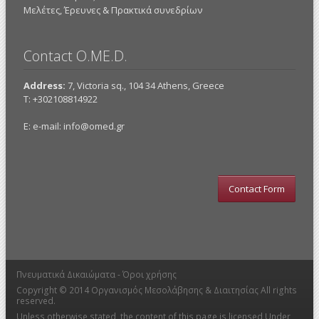
Mελέτες, Έρευνες & Πρακτικά συνεδρίων
Contact O.ME.D.
Address:
7, Victoria sq., 104 34 Athens, Greece
Τ: +302108814922
E: e-mail:
info@omed.gr
Contact Form
Πνευματικά Δικαιώματα -
Όροι χρήσης
Copyright © 2014
Οργανισμός Μεσολάβησης & Διαιτησίας
All rights
reserved.
Unless otherwise stated, the content of this page is licensed Under