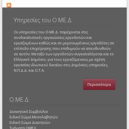
Υπηρεσίες του Ο.ΜΕ.Δ.
Οι υπηρεσίες του Ο.ΜΕ.Δ. παρέχονται στις
συνδικαλιστικές οργανώσεις εργοδοτών και
εργαζομένων καθώς και σε μεμονωμένους εργοδότες σε
επίπεδο επιχείρησης που επιθυμούν να απευθυνθούν
σε αυτόν. Μεταξύ των εργοδοτών συγκαταλέγεται και το
Ελληνικό Δημόσιο, για τους εργαζόμενους με σχέση
εργασίας ιδιωτικού δικαίου στις Δημόσιες υπηρεσίες,
Ν.Π.Δ.Δ. και Ο.Τ.Α.
Περισσότερα
Ο.ΜΕ.Δ.
Διοικητικό Συμβούλιο
Ειδικό Σώμα Μεσολαβητών
Ειδικό Σώμα Διαιτητών
Τμήματα ΟΜΕΔ