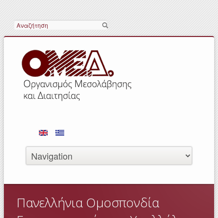
Search
Πανελλήνια Ομοσπονδία