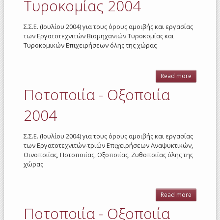
Τυροκομίας 2004
(παστερί
2004
Σ.Σ.Ε. (Ιουλίου 2004) για τους όρους αμοιβής και εργασίας
των Εργατοτεχνιτών Βιομηχανιών Τυροκομίας και
Τυροκομικών Επιχειρήσεων όλης της χώρας
Read more
about
Τυροκομί
Ποτοποιία - Οξοποιία
2004
2004
Σ.Σ.Ε. (Ιουλίου 2004) για τους όρους αμοιβής και εργασίας
των Εργατοτεχνιτών-τριών Επιχειρήσεων Αναψυκτικών,
Οινοποιίας, Ποτοποιίας, Οξοποιίας, Ζυθοποιίας όλης της
χώρας
Read more
about
Ποτοποιί
Ποτοποιία - Οξοποιία
-