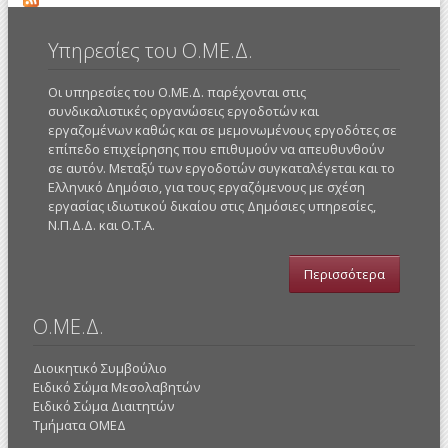
Υπηρεσίες του Ο.ΜΕ.Δ.
Οι υπηρεσίες του Ο.ΜΕ.Δ. παρέχονται στις
συνδικαλιστικές οργανώσεις εργοδοτών και
εργαζομένων καθώς και σε μεμονωμένους εργοδότες σε
επίπεδο επιχείρησης που επιθυμούν να απευθυνθούν
σε αυτόν. Μεταξύ των εργοδοτών συγκαταλέγεται και το
Ελληνικό Δημόσιο, για τους εργαζόμενους με σχέση
εργασίας ιδιωτικού δικαίου στις Δημόσιες υπηρεσίες,
Ν.Π.Δ.Δ. και Ο.Τ.Α.
Περισσότερα
Ο.ΜΕ.Δ.
Διοικητικό Συμβούλιο
Ειδικό Σώμα Μεσολαβητών
Ειδικό Σώμα Διαιτητών
Τμήματα ΟΜΕΔ