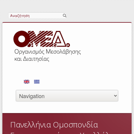
Search
Πανελλήνια Ομοσπονδία