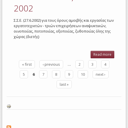
Οξοποιί
2002
2004
Σ.Σ.Ε. (27.6.2002) για τους όρους αμοιβής και εργασίας των
εργατοτεχνιτών - τριών επιχειρήσεων αναψυκτικών,
οινοποιίας, ποτοποιίας, οξοποιίας, ζυθοποιίας όλης της
χώρας (διετής)
Read more
about
Ποτοποιί
« first
‹ previous
…
2
3
4
-
Pages
Οξοποιί
5
6
7
8
9
10
next ›
2002
last »