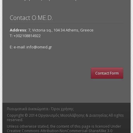
Contact O.ME.D.
Address:
7, Victoria sq., 104 34 Athens, Greece
Τ: +302108814922
E: e-mail:
info@omed.gr
Contact Form
Πνευματικά Δικαιώματα -
Όροι χρήσης
Copyright © 2014
Οργανισμός Μεσολάβησης & Διαιτησίας
All rights
reserved.
Unless otherwise stated, the content of this page is licensed Under
Creative Commons Attribution-NonCommercial-ShareAlike 3.0