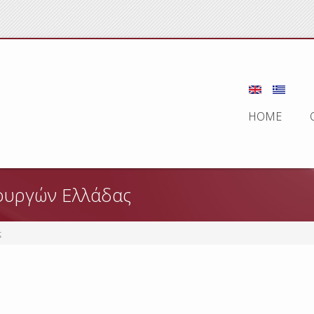
HOME
ουργών Ελλάδας
ς