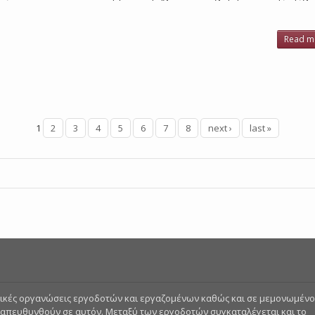
Read m
1
2
3
4
5
6
7
8
next ›
last »
στικές οργανώσεις εργοδοτών και εργαζομένων καθώς και σε μεμονωμέν
 απευθυνθούν σε αυτόν. Μεταξύ των εργοδοτών συγκαταλέγεται και το