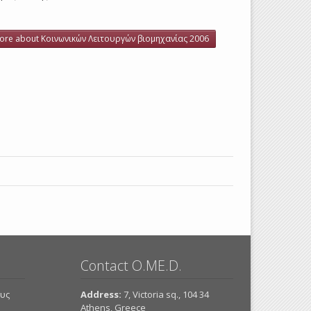
ore
about Κοινωνικών Λειτουργών βιομηχανίας 2006
Contact O.ME.D.
ους
Address:
7, Victoria sq., 104 34
Athens, Greece