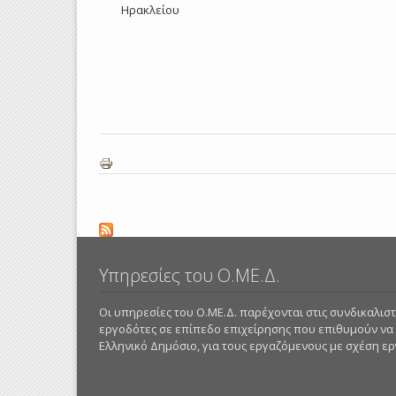
Ηρακλείου
Pages
Υπηρεσίες του Ο.ΜΕ.Δ.
Οι υπηρεσίες του Ο.ΜΕ.Δ. παρέχονται στις συνδικαλι
εργοδότες σε επίπεδο επιχείρησης που επιθυμούν να
Ελληνικό Δημόσιο, για τους εργαζόμενους με σχέση εργα