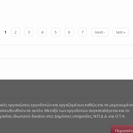
1
2
3
4
5
6
7
next ›
last »
στικές οργανώσεις εργοδοτών και εργαζομένων καθώς και σε μεμονωμέν
 απευθυνθούν σε αυτόν. Μεταξύ των εργοδοτών συγκαταλέγεται και το
σίας ιδιωτικού δικαίου στις Δημόσιες υπηρεσίες, Ν.Π.Δ.Δ. και Ο.Τ.Α.
Περισσότ