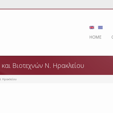
HOME
και Βιοτεχνών Ν. Ηρακλείου
Ν. Ηρακλείου