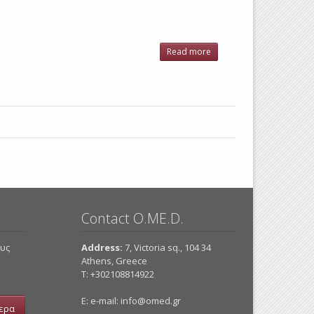
Ηρακλείου
2010
Read more
about
Περιοδευόντων
Πωλητών Ν.
Ηρακλείου
2009
Contact O.ME.D.
ους
Address:
7, Victoria sq., 104 34
Athens, Greece
Τ: +302108814922
E: e-mail:
info@omed.gr
ερα