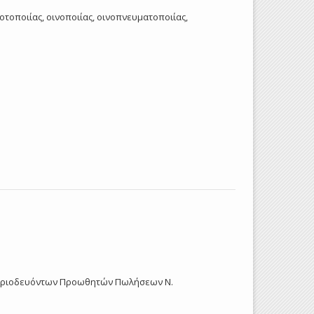
ποτοποιίας, οινοποιίας, οινοπνευματοποιίας,
 Περιοδευόντων Προωθητών Πωλήσεων Ν.