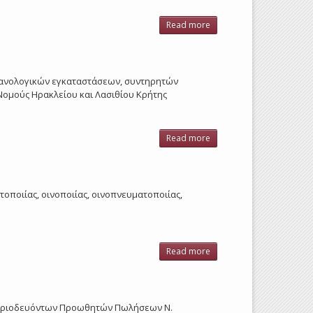
Read more
about
Περιοδευόντων
Πωλητών Ν.
Ηρακλείου
2010
ηχανολογικών εγκαταστάσεων, συντηρητών
ομούς Ηρακλείου και Λασιθίου Κρήτης
Read more
about
Πρακτικών
μηχανικών
Ηρακλείου
- Λασιθίου
οτοποιίας, οινοποιίας, οινοπνευματοποιίας,
2010
Read more
about
Ποτοποιία
-
Οξοποιία
Ν.
 Περιοδευόντων Προωθητών Πωλήσεων Ν.