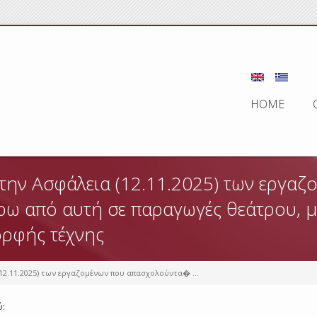
HOME
ι την Ασφάλεια (12.11.2025) των εργα
ύρω από αυτή σε παραγωγές θεάτρου, μ
ορφής τέχνης
(12.11.2025) των εργαζομένων που απασχολούντα� ...
ύ: