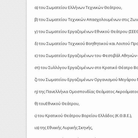
α) του Σωματείου Ελλήνων Τεχνικών Θεάτρου,
β) του Σωματείου Τεχνικών Απασχολουμένων στις Ζων
γ) του Σωματείου Εργαζομένων Εθνικού Θεάτρου (ΣΕΕΘ
δ) του Σωματείου Τεχνικού Βοηθητικού και Λοιπού Πρ
ε) του Σωματείου Εργαζομένων του Φεστιβάλ Αθηνών
στ) του Συλλόγου Εργαζομένων στο Κρατικό Θέατρο Β
ζ) του Σωματείου Εργαζομένων Οργανισμού Μεγάρου
η) της Πανελλήνια Ομοσπονδίας Θεάματος Ακροάματος 
θ) τουΕθνικού Θεάτρου,
ι) του Κρατικού Θεάτρου Βορείου Ελλάδος (Κ.Θ.Β.Ε.),
ια) της Εθνικής Λυρικής Σκηνής,