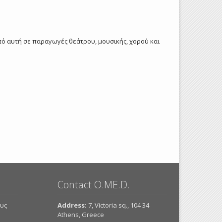
από αυτή σε παραγωγές θεάτρου, μουσικής, χορού και
Contact O.ME.D.
ους
Address:
7, Victoria sq., 104 34
Athens, Greece