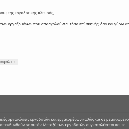
ρους της εργοδοτικής πλευράς,
25) των εργαζομένων που απασχολούνται τόσο επί σκηνής, όσο και γύρω 
 Ασφάλεια
στικές οργανώσεις εργοδοτών και εργαζομένων καθώς και σε μεμονωμέν
 απευθυνθούν σε αυτόν. Μεταξύ των εργοδοτών συγκαταλέγεται και το