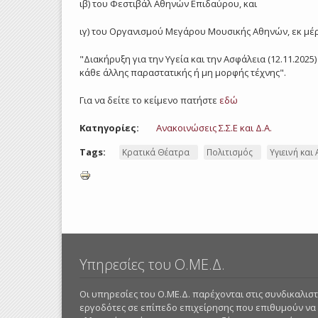
ιβ) του Φεστιβάλ Αθηνών Επιδαύρου, και
ιγ) του Οργανισμού Μεγάρου Μουσικής Αθηνών, εκ μέ
"Διακήρυξη για την Υγεία και την Ασφάλεια (12.11.20
κάθε άλλης παραστατικής ή μη μορφής τέχνης".
Για να δείτε το κείμενο πατήστε
εδώ
Κατηγορίες:
Ανακοινώσεις Σ.Σ.Ε και Δ.Α.
Tags:
Κρατικά Θέατρα
Πολιτισμός
Υγιεινή και
Υπηρεσίες του Ο.ΜΕ.Δ.
Οι υπηρεσίες του Ο.ΜΕ.Δ. παρέχονται στις συνδικαλι
εργοδότες σε επίπεδο επιχείρησης που επιθυμούν να