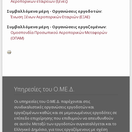
Αεροπορικών εταιρειών (ξένες)
Συμβαλλόμενα μέρη - Οργανώσεις εργοδοτών:
Ένωση Ξένων Αεροπορικών Εταιριών (ΕΞΑΕ)
Συμβαλλόμενα μέρη - Οργανώσεις εργαζομένων:
Ομοσπονδία Προσωπικού Αεροπορικών Μεταφορών
(ΟΠΑΜ)
Υπηρεσίες του Ο.ΜΕ.Δ.
Οι υπηρεσίες του Ο.ΜΕ.Δ. παρέχονται στις
συνδικαλιστικές οργανώσεις εργοδοτών και
εργαζομένων καθώς και σε μεμονωμένους εργοδότες σε
επίπεδο επιχείρησης που επιθυμούν να απευθυνθούν
σε αυτόν. Μεταξύ των εργοδοτών συγκαταλέγεται και το
Ελληνικό Δημόσιο, για τους εργαζόμενους με σχέση