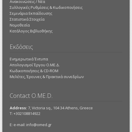
Ανακοινώσεις / Νέα
Συλλογικές Ρυθμίσεις & Κωδικοποιήσεις
Σεμινάρια Εκπαίδευσης
Στατιστικά Στοιχεία
Νομοθεσία
Κατάλογος Βιβλιοθήκης
Εκδόσεις
Ενημερωτικά Έντυπα
Απολογισμοί Έργου Ο.ΜΕ.Δ.
Κωδικοποιήσεις & CD-ROM
Mελέτες, Έρευνες & Πρακτικά συνεδρίων
Contact O.ME.D.
Address:
7, Victoria sq., 104 34 Athens, Greece
Τ: +302108814922
E: e-mail:
info@omed.gr