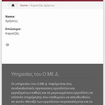
Home
» Καρατζάς Χρήστος
Name:
Χρήστος
Επώνυμο:
Καρατζάς
Υπηρεσίες του Ο.ΜΕ.Δ.
Οι υπηρεσίες του Ο.ΜΕ.Δ. παρέχονται στις
συνδικαλιστικές οργανώσεις εργοδοτών και
εργαζομένων καθώς και σε μεμονωμένους εργοδότες σε
επίπεδο επιχείρησης που επιθυμούν να απευθυνθούν
σε αυτόν. Μεταξύ των εργοδοτών συγκαταλέγεται και το