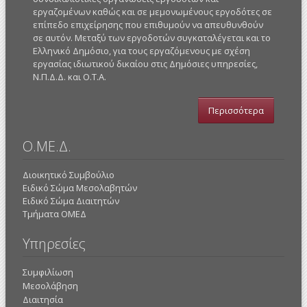
εργαζομένων καθώς και σε μεμονωμένους εργοδότες σε
επίπεδο επιχείρησης που επιθυμούν να απευθυνθούν
σε αυτόν. Μεταξύ των εργοδοτών συγκαταλέγεται και το
Ελληνικό Δημόσιο, για τους εργαζόμενους με σχέση
εργασίας ιδιωτικού δικαίου στις Δημόσιες υπηρεσίες,
Ν.Π.Δ.Δ. και Ο.Τ.Α.
Περισσότερα
Ο.ΜΕ.Δ.
Διοικητικό Συμβούλιο
Ειδικό Σώμα Μεσολαβητών
Ειδικό Σώμα Διαιτητών
Τμήματα ΟΜΕΔ
Υπηρεσίες
Συμφιλίωση
Μεσολάβηση
Διαιτησία