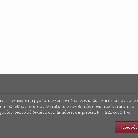
στικές οργανώσεις εργοδοτών και εργαζομένων καθώς και σε μεμονωμέν
 απευθυνθούν σε αυτόν. Μεταξύ των εργοδοτών συγκαταλέγεται και το
σίας ιδιωτικού δικαίου στις Δημόσιες υπηρεσίες, Ν.Π.Δ.Δ. και Ο.Τ.Α.
Περισσότ