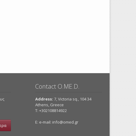
Contact O.ME.D.
ους
Address:
7, Victoria sq., 104 34
Athens, Greece
Τ: +302108814922
E: e-mail:
info@omed.gr
ερα