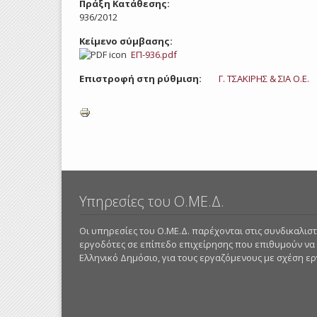
Πράξη Κατάθεσης:
936/2012
Κείμενο σύμβασης:
ΕΠ-936.pdf
Επιστροφή στη ρύθμιση:
Γ. ΤΣΑΚΙΡΗΣ & ΣΙΑ Ο.Ε.
Υπηρεσίες του Ο.ΜΕ.Δ.
Οι υπηρεσίες του Ο.ΜΕ.Δ. παρέχονται στις συνδικαλι
εργοδότες σε επίπεδο επιχείρησης που επιθυμούν να
Ελληνικό Δημόσιο, για τους εργαζόμενους με σχέση εργα