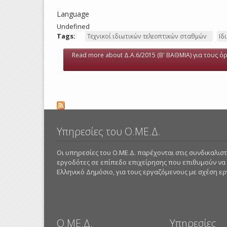
Language
Undefined
Tags:
Τεχνικοί ιδιωτικών τελεοπτικών σταθμών
Ιδ
Read more
about Δ.Α.6/2015 (Β' ΒΑΘΜΙΑ) για τους ό
Υπηρεσίες του Ο.ΜΕ.Δ.
Οι υπηρεσίες του Ο.ΜΕ.Δ. παρέχονται στις συνδικαλι
εργοδότες σε επίπεδο επιχείρησης που επιθυμούν να
Ελληνικό Δημόσιο, για τους εργαζόμενους με σχέση εργα
Ο.ΜΕ.Δ.
Υπηρεσίες