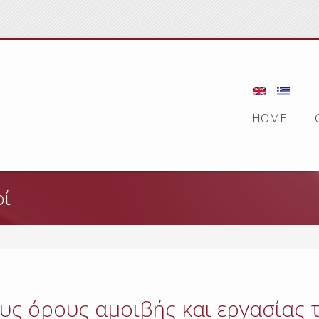
HOME
οί
ους όρους αμοιβής και εργασίας 