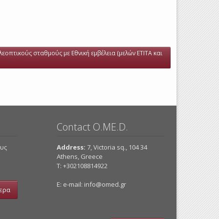
λεοπτικούς σταθμούς με Εθνική εμβέλεια (μελών ΕΤΙΤΑ και
Contact O.ME.D.
ους
Address:
7, Victoria sq., 104 34
Athens, Greece
Τ: +302108814922
E: e-mail:
info@omed.gr
ερα