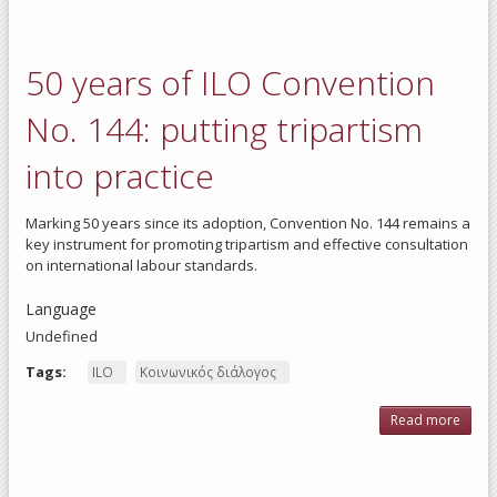
launc
summ
scho
50 years of ILO Convention
on
soci
dialo
No. 144: putting tripartism
an
livi
into practice
wag
Marking 50 years since its adoption, Convention No. 144 remains a
key instrument for promoting tripartism and effective consultation
on international labour standards.
Language
Undefined
Tags:
ILO
Κοινωνικός διάλογος
Read more
abou
year
I
Conve