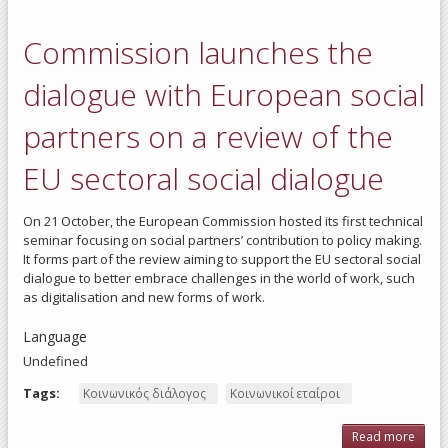
for
Safet
Commission launches the
and
Healt
at
dialogue with European social
Wor
202
partners on a review of the
Repor
EU sectoral social dialogue
On 21 October, the European Commission hosted its first technical
seminar focusing on social partners’ contribution to policy making.
It forms part of the review aiming to support the EU sectoral social
dialogue to better embrace challenges in the world of work, such
as digitalisation and new forms of work.
Language
Undefined
Tags:
Κοινωνικός διάλογος
Κοινωνικοί εταίροι
Read more
ab