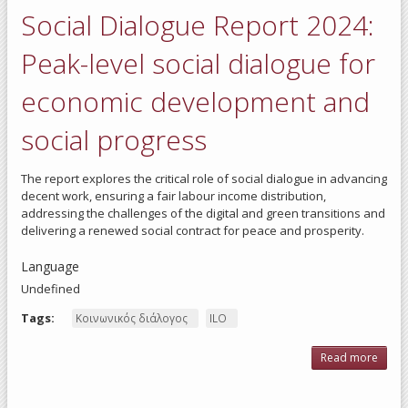
No. 
Social Dialogue Report 2024:
put
tripa
in
Peak-level social dialogue for
prac
economic development and
social progress
The report explores the critical role of social dialogue in advancing
decent work, ensuring a fair labour income distribution,
addressing the challenges of the digital and green transitions and
delivering a renewed social contract for peace and prosperity.
Language
Undefined
Tags:
Κοινωνικός διάλογος
ILO
Read more
about
Dia
Repor
Peak