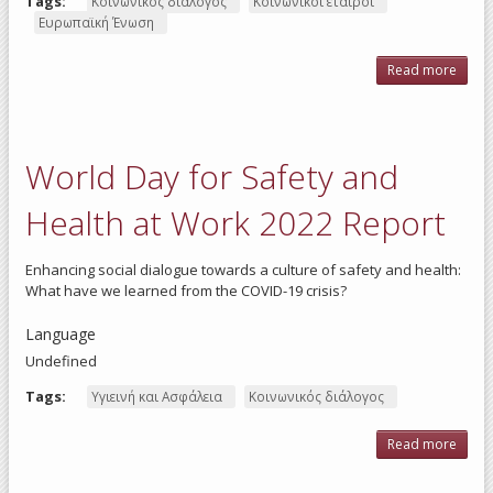
Tags:
Κοινωνικός διάλογος
Κοινωνικοί εταίροι
Ευρωπαϊκή Ένωση
Read more
about
s
part
Val D
com
World Day for Safety and
stren
s
dial
Health at Work 2022 Report
tackl
chal
Enhancing social dialogue towards a culture of safety and health:
What have we learned from the COVID-19 crisis?
Language
Undefined
Tags:
Υγιεινή και Ασφάλεια
Κοινωνικός διάλογος
Read more
abou
Worl
Day