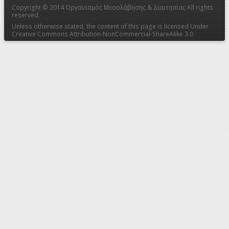
Copyright © 2014
Οργανισμός Μεσολάβησης & Διαιτησίας
All rights
reserved.
Unless otherwise stated, the content of this page is licensed Under
Creative Commons Attribution-NonCommercial-ShareAlike 3.0