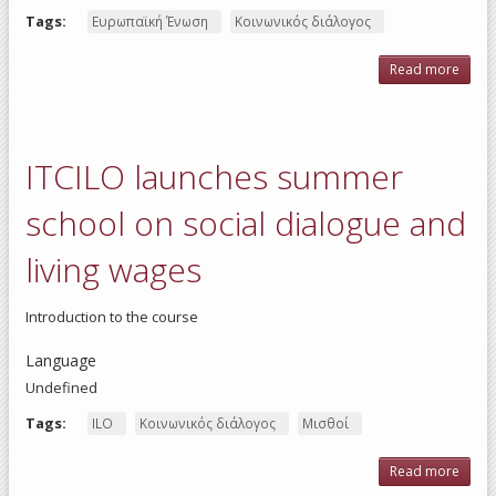
Tags:
Ευρωπαϊκή Ένωση
Κοινωνικός διάλογος
Read more
abo
wrap 
fo
edit
t
ITCILO launches summer
Eur
Empl
and 
school on social dialogue and
Ri
Fo
living wages
Introduction to the course
Language
Undefined
Tags:
ILO
Κοινωνικός διάλογος
Μισθοί
Read more
abo
ITCI