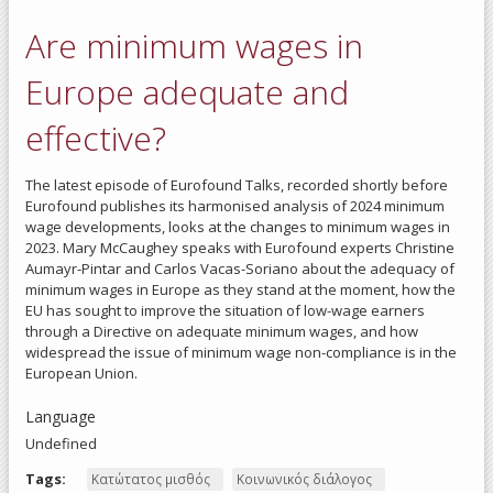
so
Are minimum wages in
dialo
eco
deve
Europe adequate and
and 
pro
effective?
The latest episode of Eurofound Talks, recorded shortly before
Eurofound publishes its harmonised analysis of 2024 minimum
wage developments, looks at the changes to minimum wages in
2023. Mary McCaughey speaks with Eurofound experts Christine
Aumayr-Pintar and Carlos Vacas-Soriano about the adequacy of
minimum wages in Europe as they stand at the moment, how the
EU has sought to improve the situation of low-wage earners
through a Directive on adequate minimum wages, and how
widespread the issue of minimum wage non-compliance is in the
European Union.
Language
Undefined
Tags:
Κατώτατος μισθός
Κοινωνικός διάλογος