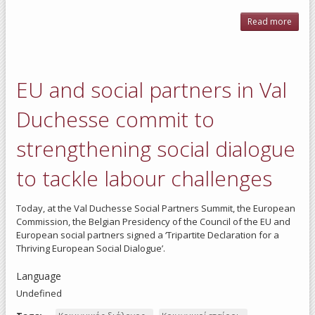
Read more
abo
Ar
mini
wage
Eur
EU and social partners in Val
adeq
an
effect
Duchesse commit to
strengthening social dialogue
to tackle labour challenges
Today, at the Val Duchesse Social Partners Summit, the European
Commission, the Belgian Presidency of the Council of the EU and
European social partners signed a ‘Tripartite Declaration for a
Thriving European Social Dialogue’.
Language
Undefined