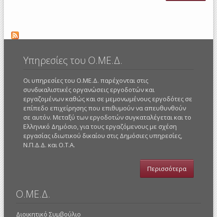
Comm
launc
dia
w
Eur
so
partn
Υπηρεσίες του Ο.ΜΕ.Δ.
a rev
th
Οι υπηρεσίες του Ο.ΜΕ.Δ. παρέχονται στις
sec
συνδικαλιστικές οργανώσεις εργοδοτών και
so
εργαζομένων καθώς και σε μεμονωμένους εργοδότες σε
dia
επίπεδο επιχείρησης που επιθυμούν να απευθυνθούν
σε αυτόν. Μεταξύ των εργοδοτών συγκαταλέγεται και το
Ελληνικό Δημόσιο, για τους εργαζόμενους με σχέση
εργασίας ιδιωτικού δικαίου στις Δημόσιες υπηρεσίες,
Ν.Π.Δ.Δ. και Ο.Τ.Α.
Περισσότερα
Ο.ΜΕ.Δ.
Διοικητικό Συμβούλιο