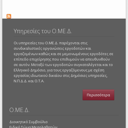
Ερ
Σχέ
Οι
Δρασ
στου
Έ
Υπηρεσίες του Ο.ΜΕ.Δ.
Ροδ
Ξά
Οι υπηρεσίες του Ο.ΜΕ.Δ. παρέχονται στις
Περ
συνδικαλιστικές οργανώσεις εργοδοτών και
Αν
εργαζομένων καθώς και σε μεμονωμένους εργοδότες σε
Μακε
Θ
επίπεδο επιχείρησης που επιθυμούν να απευθυνθούν
σε αυτόν. Μεταξύ των εργοδοτών συγκαταλέγεται και το
Ελληνικό Δημόσιο, για τους εργαζόμενους με σχέση
εργασίας ιδιωτικού δικαίου στις Δημόσιες υπηρεσίες,
Ν.Π.Δ.Δ. και Ο.Τ.Α.
Περισσότερα
Ο.ΜΕ.Δ.
Διοικητικό Συμβούλιο
Ειδικό Σώμα Μεσολαβητών