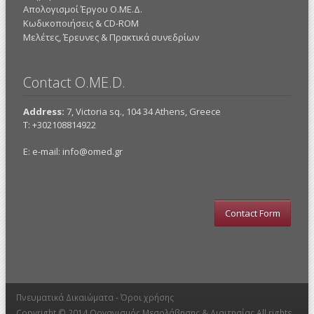
Απολογισμοί Έργου Ο.ΜΕ.Δ.
Κωδικοποιήσεις & CD-ROM
Mελέτες, Έρευνες & Πρακτικά συνεδρίων
Contact O.ME.D.
Address:
7, Victoria sq., 104 34 Athens, Greece
Τ: +302108814922
E: e-mail:
info@omed.gr
Contact Form
Πνευματικά Δικαιώματα -
Όροι χρήσης
Copyright © 2014
Οργανισμός Μεσολάβησης & Διαιτησίας
All rights