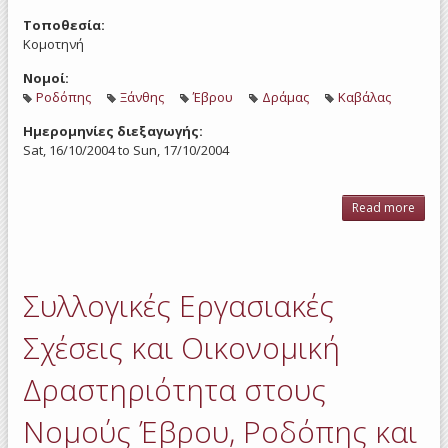
Τοποθεσία:
Κομοτηνή
Νομοί:
Ροδόπης
Ξάνθης
Έβρου
Δράμας
Καβάλας
Ημερομηνίες διεξαγωγής:
Sat, 16/10/2004
to
Sun, 17/10/2004
Read more
a
Επιμ
Δι
Περι
Σεμ
Συλλογικές Εργασιακές
Ο.
Περ
Σχέσεις και Οικονομική
Μακε
Θ
Δραστηριότητα στους
Νομούς Έβρου, Ροδόπης και