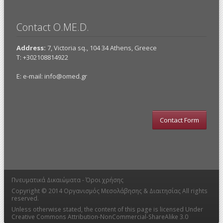
Contact O.ME.D.
Address:
7, Victoria sq., 104 34 Athens, Greece
Τ: +302108814922
E: e-mail:
info@omed.gr
Contact Form
Πνευματικά Δικαιώματα -
Όροι χρήσης
Copyright © 2014
Οργανισμός Μεσολάβησης & Διαιτησίας
All rights
reserved.
Unless otherwise stated, the content of this page is licensed Under
Creative Commons Attribution-NonCommercial-ShareAlike 3.0