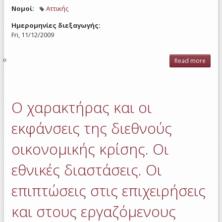
Νομοί:
Αττικής
Ημερομηνίες διεξαγωγής:
Fri, 11/12/2009
Read more
ab
χαρ
κ
εκφάν
δι
Ο χαρακτήρας και οι
οικο
κρί
εκφάνσεις της διεθνούς
εθ
διασ
οικονομικής κρίσης. Οι
επι
εθνικές διαστάσεις. Οι
επιχ
και
επιπτώσεις στις επιχειρήσεις
εργα
και στους εργαζόμενους