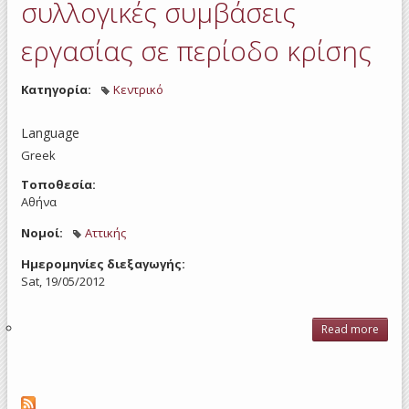
συλλογικές συμβάσεις
επι
εργασίας σε περίοδο κρίσης
επιχ
και
εργα
Κατηγορία:
Κεντρικό
Language
Greek
Τοποθεσία:
Αθήνα
Νομοί:
Αττικής
Ημερομηνίες διεξαγωγής:
Sat, 19/05/2012
Read more
σ
διαπ
και 
σ