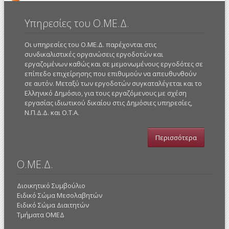
ερ
περ
Υπηρεσίες του Ο.ΜΕ.Δ.
Οι υπηρεσίες του Ο.ΜΕ.Δ. παρέχονται στις
συνδικαλιστικές οργανώσεις εργοδοτών και
εργαζομένων καθώς και σε μεμονωμένους εργοδότες σε
επίπεδο επιχείρησης που επιθυμούν να απευθυνθούν
σε αυτόν. Μεταξύ των εργοδοτών συγκαταλέγεται και το
Ελληνικό Δημόσιο, για τους εργαζόμενους με σχέση
εργασίας ιδιωτικού δικαίου στις Δημόσιες υπηρεσίες,
Ν.Π.Δ.Δ. και Ο.Τ.Α.
Περισσότερα
Ο.ΜΕ.Δ.
Διοικητικό Συμβούλιο
Ειδικό Σώμα Μεσολαβητών
Ειδικό Σώμα Διαιτητών
Τμήματα ΟΜΕΔ