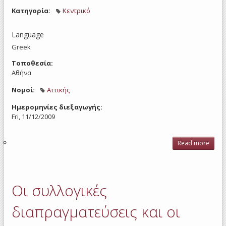
Κατηγορία:
Κεντρικό
Language
Greek
Τοποθεσία:
Αθήνα
Νομοί:
Αττικής
Ημερομηνίες διεξαγωγής:
Fri, 11/12/2009
Read more
ab
χαρ
κ
εκφάν
δι
Οι συλλογικές
οικο
κρί
διαπραγματεύσεις και οι
εθ
διασ