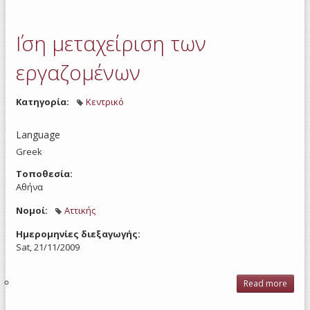
Μικρ
Επιχ
- Αν
΄Ιση μεταχείριση των
Εργ
Σχ
εργαζομένων
Κατηγορία:
Κεντρικό
Language
Greek
Τοποθεσία:
Αθήνα
Νομοί:
Αττικής
Ημερομηνίες διεξαγωγής:
Sat, 21/11/2009
Read more
abou
μετα