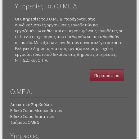
Υπηρεσίες του Ο.ΜΕ.Δ.
Οι υπηρεσίες του Ο.ΜΕ.Δ. παρέχονται στις
συνδικαλιστικές οργανώσεις εργοδοτών και
εργαζομένων καθώς και σε μεμονωμένους εργοδότες σε
επίπεδο επιχείρησης που επιθυμούν να απευθυνθούν
σε αυτόν. Μεταξύ των εργοδοτών συγκαταλέγεται και το
Ελληνικό Δημόσιο, για τους εργαζόμενους με σχέση
εργασίας ιδιωτικού δικαίου στις Δημόσιες υπηρεσίες,
Ν.Π.Δ.Δ. και Ο.Τ.Α.
Περισσότερα
Ο.ΜΕ.Δ.
Διοικητικό Συμβούλιο
Ειδικό Σώμα Μεσολαβητών
Ειδικό Σώμα Διαιτητών
Τμήματα ΟΜΕΔ
Υπηρεσίες