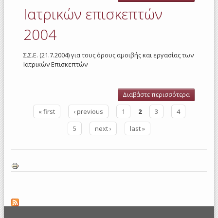
Φαρμακο
Ιατρικών επισκεπτών
Επιστημ
200
2004
Σ.Σ.Ε. (21.7.2004) για τους όρους αμοιβής και εργασίας των
Ιατρικών Επισκεπτών
Διαβάστε περισσότερα
για
Ιατρικώ
« first
‹ previous
1
2
3
4
επισκεπτ
Σελίδες
2004
5
next ›
last »