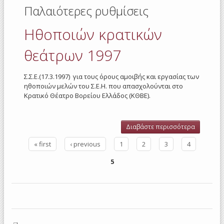
Παλαιότερες ρυθμίσεις
Ηθοποιών κρατικών
θεάτρων 1997
Σ.Σ.Ε.(17.3.1997) για τους όρους αμοιβής και εργασίας των
ηθοποιών μελών του Σ.Ε.Η. που απασχολούνται στο
Κρατικό Θέατρο Βορείου Ελλάδος (ΚΘΒΕ).
Διαβάστε περισσότερα
για
Ηθοποιώ
« first
‹ previous
1
2
3
4
κρατικών
Σελίδες
θεάτρων
5
1997