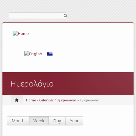
Search
Ημερολόγιο
Home
/
Calendar
/
Ημερολόγιο
» Ημερολόγιο
Month
Week
(active tab)
Day
Year
Primary tabs