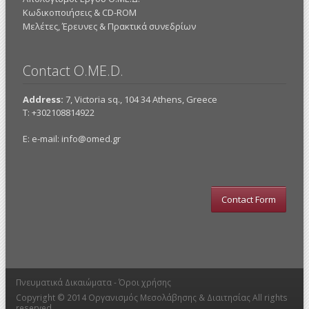
Κωδικοποιήσεις & CD-ROM
Mελέτες, Έρευνες & Πρακτικά συνεδρίων
Contact O.ME.D.
Address:
7, Victoria sq., 104 34 Athens, Greece
Τ: +302108814922
E: e-mail:
info@omed.gr
Contact Form
Πνευματικά Δικαιώματα -
Όροι χρήσης
Copyright © 2014
Οργανισμός Μεσολάβησης & Διαιτησίας
All rights
reserved.