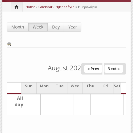
Home
/
Calendar
/
Ημερολόγιο
» Ημερολόγιο
Month
Week
(active tab)
Day
Year
Primary tabs
August 2026
« Prev
Next »
Sun
Mon
Tue
Wed
Thu
Fri
Sat
All
day