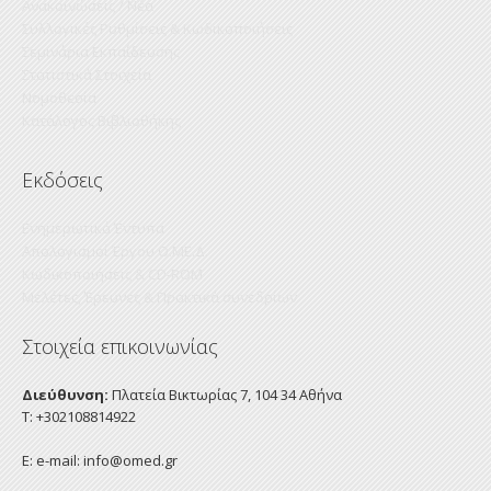
Ανακοινώσεις / Νέα
Συλλογικές Ρυθμίσεις & Κωδικοποιήσεις
Σεμινάρια Εκπαίδευσης
Στατιστικά Στοιχεία
Νομοθεσία
Κατάλογος Βιβλιοθήκης
Εκδόσεις
Ενημερωτικά Έντυπα
Απολογισμοί Έργου Ο.ΜΕ.Δ.
Κωδικοποιήσεις & CD-ROM
Mελέτες, Έρευνες & Πρακτικά συνεδρίων
Στοιχεία επικοινωνίας
Διεύθυνση:
Πλατεία Βικτωρίας 7, 104 34 Αθήνα
Τ: +302108814922
E: e-mail:
info@omed.gr