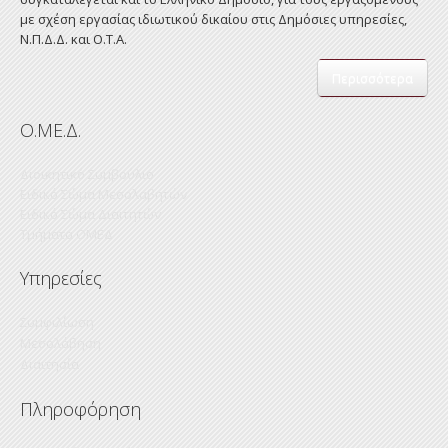
με σχέση εργασίας ιδιωτικού δικαίου στις Δημόσιες υπηρεσίες,
Ν.Π.Δ.Δ. και Ο.Τ.Α.
Περισσότερα
Ο.ΜΕ.Δ.
Διοικητικό Συμβούλιο
Ειδικό Σώμα Μεσολαβητών
Ειδικό Σώμα Διαιτητών
Τμήματα ΟΜΕΔ
Υπηρεσίες
Συμφιλίωση
Μεσολάβηση
Διαιτησία
Πληροφόρηση