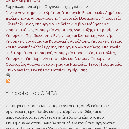
Δημοσίου (ΠΟΕΙΔΔ)
Συμβαλλόμενα μέρη - Οργανώσεις εργοδοτών:
Γενικό Λογιστήριο του Κράτους
,
Υπουργείο Εσωτερικών Δημόσιας
Διοίκησης και Αποκέντρωσης
,
Υπουργείο Εξωτερικών
,
Υπουργείο
Εθνικής Άμυνας
,
Υπουργείο Παιδείας Δια βίου Μάθησης και
Θρησκευμάτων
,
Υπουργείο Αγροτικής Ανάπτυξης και Τροφίμων
,
Υπουργείο Περιβάλλοντος Ενέργειας και Κλιματικής Αλλαγής
,
Υπουργείο Εργασίας και Κοινωνικής Ασφάλισης
,
Υπουργείο Υγείας
και Κοινωνικής Αλληλεγγύης
,
Υπουργείο Δικαιοσύνης
,
Υπουργείο
Πολιτισμού και Τουρισμού
,
Υπουργείο Προστασίας του Πολίτη
,
Υπουργείο Υποδομών Μεταφορών και Δικτύων
,
Υπουργείο
Οικονομίας Ανταγωνιστικότητας και Ναυτιλίας
,
Γενική Γραμματεία
Επικοινωνίας
,
Γενική Γραμματεία Ενημέρωσης
Υπηρεσίες του Ο.ΜΕ.Δ.
Οι υπηρεσίες του Ο.ΜΕ.Δ. παρέχονται στις συνδικαλιστικές
οργανώσεις εργοδοτών και εργαζομένων καθώς και σε
μεμονωμένους εργοδότες σε επίπεδο επιχείρησης που
επιθυμούν να απευθυνθούν σε αυτόν. Μεταξύ των εργοδοτών
συγκαταλέγεται και το Ελληνικό Δημόσιο, για τους εργαζόμενους