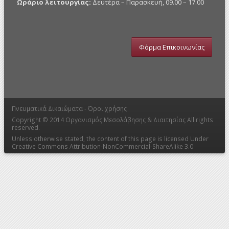
Ωράριο λειτουργίας:
Δευτέρα – Παρασκευή, 09.00 – 17.00
Φόρμα Επικοινωνίας
Πνευματικά Δικαιώματα -
Όροι χρήσης
Copyright © 2014
Οργανισμός Μεσολάβησης & Διαιτησίας
All rights
reserved.
Unless otherwise stated, the content of this page is licensed Under
Creative Commons Attribution-NonCommercial-ShareAlike 3.0