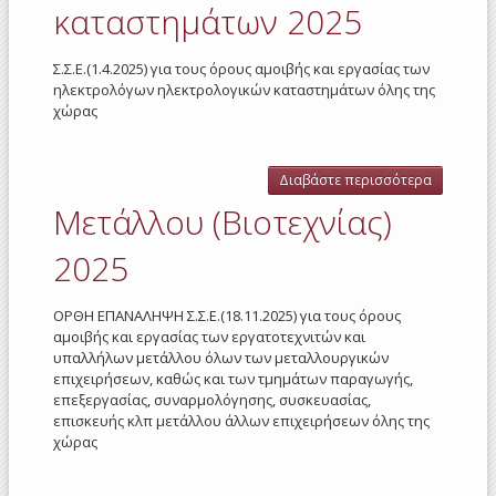
καταστημάτων 2025
Σ.Σ.Ε.(1.4.2025) για τους όρους αμοιβής και εργασίας των
ηλεκτρολόγων ηλεκτρολογικών καταστημάτων όλης της
χώρας
Διαβάστε περισσότερα
γι
Ηλεκτροτ
Μετάλλου (Βιοτεχνίας)
καταστη
202
2025
ΟΡΘΗ ΕΠΑΝΑΛΗΨΗ Σ.Σ.Ε.(18.11.2025) για τους όρους
αμοιβής και εργασίας των εργατοτεχνιτών και
υπαλλήλων μετάλλου όλων των μεταλλουργικών
επιχειρήσεων, καθώς και των τμημάτων παραγωγής,
επεξεργασίας, συναρμολόγησης, συσκευασίας,
επισκευής κλπ μετάλλου άλλων επιχειρήσεων όλης της
χώρας