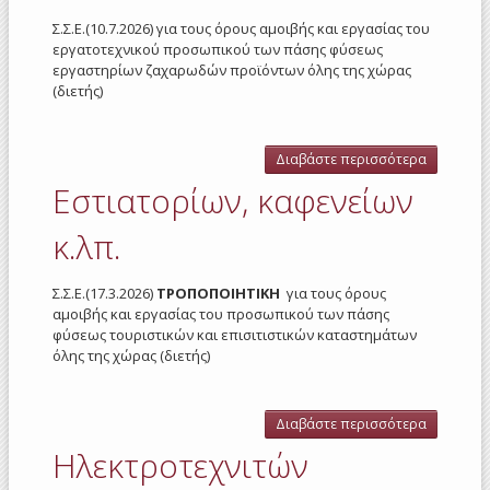
Σ.Σ.Ε.(10.7.2026) για τους όρους αμοιβής και εργασίας του
εργατοτεχνικού προσωπικού των πάσης φύσεως
εργαστηρίων ζαχαρωδών προϊόντων όλης της χώρας
(διετής)
Διαβάστε περισσότερα
για
Ζαχαρωδ
Εστιατορίων, καφενείων
προϊόντ
2026
κ.λπ.
Σ.Σ.Ε.(17.3.2026)
ΤΡΟΠΟΠΟΙΗΤΙΚΗ
για τους όρους
αμοιβής και εργασίας του προσωπικού των πάσης
φύσεως τουριστικών και επισιτιστικών καταστημάτων
όλης της χώρας (διετής)
Διαβάστε περισσότερα
για
Εστιατορί
Ηλεκτροτεχνιτών
καφενεί
κ.λπ.