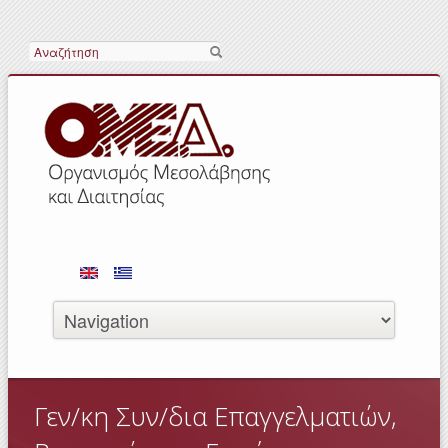
Αναζήτηση
Γεν/κη Συν/δια Επαγγελματιών,