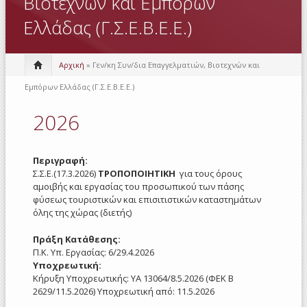
Βιοτεχνών και Εμπόρων
Ελλάδας (Γ.Σ.Ε.Β.Ε.Ε.)
Αρχική
» Γεν/κη Συν/δια Επαγγελματιών, Βιοτεχνών και
Εμπόρων Ελλάδας (Γ.Σ.Ε.Β.Ε.Ε.)
2026
Περιγραφή:
Σ.Σ.Ε.(17.3.2026)
ΤΡΟΠΟΠΟΙΗΤΙΚΗ
για τους όρους
αμοιβής και εργασίας του προσωπικού των πάσης
φύσεως τουριστικών και επισιτιστικών καταστημάτων
όλης της χώρας (διετής)
Πράξη Κατάθεσης:
Π.Κ. Υπ. Εργασίας: 6/29.4.2026
Υποχρεωτική:
Κήρυξη Υποχρεωτικής: ΥΑ 13064/8.5.2026 (ΦΕΚ Β
2629/11.5.2026) Υποχρεωτική από: 11.5.2026