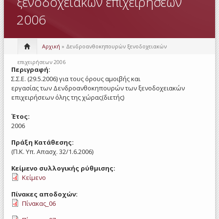
ξενοδοχειακών επιχειρήσεων
2006
Αρχική
» Δενδροανθοκηπουρών ξενοδοχειακών
επιχειρήσεων 2006
Περιγραφή:
Σ.Σ.Ε. (29.5.2006) για τους όρους αμοιβής και
εργασίας των Δενδροανθοκηπουρών των ξενοδοχειακών
επιχειρήσεων όλης της χώρας(διετής)
Έτος:
2006
Πράξη Κατάθεσης:
(Π.Κ. Υπ. Απασχ. 32/1.6.2006)
Κείμενο συλλογικής ρύθμισης:
Κείμενο
Πίνακες αποδοχών:
Πίνακας_06