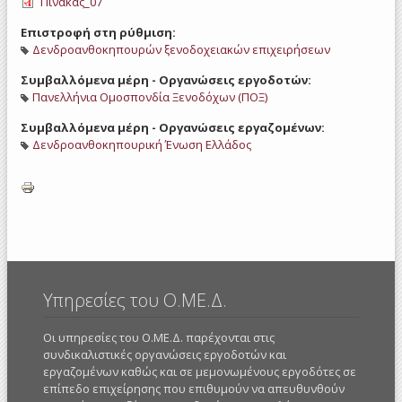
Πίνακας_07
Επιστροφή στη ρύθμιση:
Δενδροανθοκηπουρών ξενοδοχειακών επιχειρήσεων
Συμβαλλόμενα μέρη - Οργανώσεις εργοδοτών:
Πανελλήνια Ομοσπονδία Ξενοδόχων (ΠΟΞ)
Συμβαλλόμενα μέρη - Οργανώσεις εργαζομένων:
Δενδροανθοκηπουρική Ένωση Ελλάδος
Υπηρεσίες του Ο.ΜΕ.Δ.
Οι υπηρεσίες του Ο.ΜΕ.Δ. παρέχονται στις
συνδικαλιστικές οργανώσεις εργοδοτών και
εργαζομένων καθώς και σε μεμονωμένους εργοδότες σε
επίπεδο επιχείρησης που επιθυμούν να απευθυνθούν