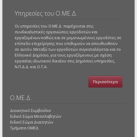
Υπηρεσίες του Ο.ΜΕ.Δ.
Οι υπηρεσίες του Ο.ΜΕ.Δ. παρέχονται στις
συνδικαλιστικές οργανώσεις εργοδοτών και
εργαζομένων καθώς και σε μεμονωμένους εργοδότες σε
επίπεδο επιχείρησης που επιθυμούν να απευθυνθούν
σε αυτόν. Μεταξύ των εργοδοτών συγκαταλέγεται και το
Ελληνικό Δημόσιο, για τους εργαζόμενους με σχέση
εργασίας ιδιωτικού δικαίου στις Δημόσιες υπηρεσίες,
Ν.Π.Δ.Δ. και Ο.Τ.Α.
Περισσότερα
Ο.ΜΕ.Δ.
Διοικητικό Συμβούλιο
Ειδικό Σώμα Μεσολαβητών
Ειδικό Σώμα Διαιτητών
Τμήματα ΟΜΕΔ