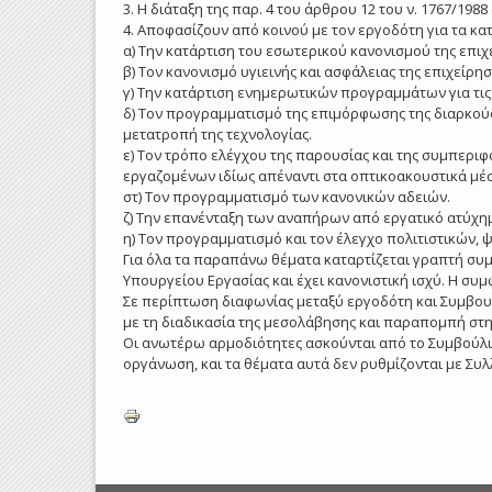
3. Η διάταξη της παρ. 4 του άρθρου 12 του ν. 1767/1988
4. Αποφασίζουν από κοινού με τον εργοδότη για τα κ
α) Την κατάρτιση του εσωτερικού κανονισμού της επιχ
β) Τον κανονισμό υγιεινής και ασφάλειας της επιχείρησ
γ) Την κατάρτιση ενημερωτικών προγραμμάτων για τις
δ) Τον προγραμματισμό της επιμόρφωσης της διαρκούς
μετατροπή της τεχνολογίας.
ε) Τον τρόπο ελέγχου της παρουσίας και της συμπερι
εργαζομένων ιδίως απέναντι στα οπτικοακουστικά μέ
στ) Τον προγραμματισμό των κανονικών αδειών.
ζ) Την επανένταξη των αναπήρων από εργατικό ατύχημ
η) Τον προγραμματισμό και τον έλεγχο πολιτιστικών
Για όλα τα παραπάνω θέματα καταρτίζεται γραπτή συμ
Υπουργείου Εργασίας και έχει κανονιστική ισχύ. Η σ
Σε περίπτωση διαφωνίας μεταξύ εργοδότη και Συμβου
με τη διαδικασία της μεσολάβησης και παραπομπή στη δ
Οι ανωτέρω αρμοδιότητες ασκούνται από το Συμβούλι
οργάνωση, και τα θέματα αυτά δεν ρυθμίζονται με Συ