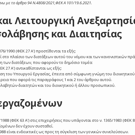
 άνω με το άρθρο
94 Ν.4808/2021,ΦΕΚ Α 101/19.6.2021.
 και Λειτουργική Ανεξαρτησί
ολάβησης και Διαιτησίας
76/1990 (ΦΕΚ 27 Α') προστίθενται τα εξής:
εί στο πλαίσιο των διατάξεων αυτού του νόμου και των κανονιστικών πρ
η των διατάξεων, που αφορούν το δημόσιο τομέα:
ΕΚ 27 Α') αντικαθίστανται ως εξής:
αση του Υπουργού Εργασίας, έπειτα από σύμφωνη γνώμη του διοικητικού
ρεια που αφορά τις παραγράφους 1 και 2 του άρθρου αυτού.
λαβητών-διαιτητών και του διοικητικού ή άλλου προσωπικού.
 εργαζομένων
988 (ΦΕΚ 63 Α') στις επιχειρήσεις που υπάγονται στο ν. 1365/1983 (ΦΕΚ 80
ομένων δεν έχουν συσταθεί.
/1988 είναι ενδεικτικές ως προς τη σύγκλιση των γενικών συνελεύσεων.