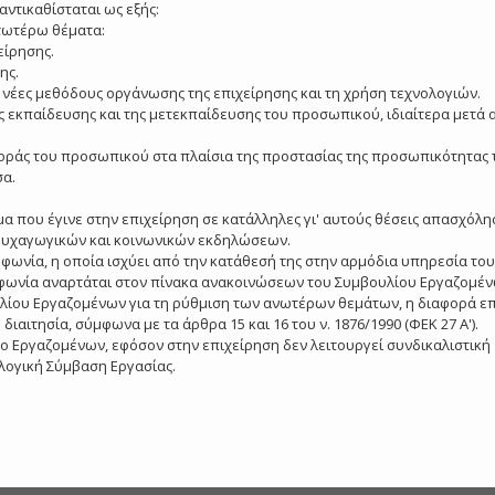
 αντικαθίσταται ως εξής:
ατωτέρω θέματα:
είρησης.
ης.
 νέες μεθόδους οργάνωσης της επιχείρησης και τη χρήση τεχνολογιών.
 εκπαίδευσης και της μετεκπαίδευσης του προσωπικού, ιδιαίτερα μετά 
φοράς του προσωπικού στα πλαίσια της προστασίας της προσωπικότητας
σα.
α που έγινε στην επιχείρηση σε κατάλληλες γι' αυτούς θέσεις απασχόλη
, ψυχαγωγικών και κοινωνικών εκδηλώσεων.
φωνία, η οποία ισχύει από την κατάθεσή της στην αρμόδια υπηρεσία του
υμφωνία αναρτάται στον πίνακα ανακοινώσεων του Συμβουλίου Εργαζομέν
λίου Εργαζομένων για τη ρύθμιση των ανωτέρων θεμάτων, η διαφορά επ
ιαιτησία, σύμφωνα με τα άρθρα 15 και 16 του ν. 1876/1990 (ΦΕΚ 27 Α').
ο Εργαζομένων, εφόσον στην επιχείρηση δεν λειτουργεί συνδικαλιστική
λλογική Σύμβαση Εργασίας.