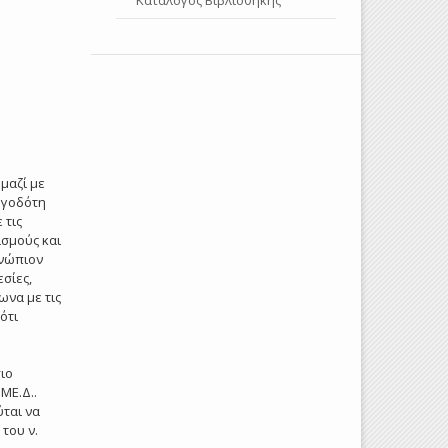
Κατάλογος Βιβλιοθήκης
μαζί με
ργοδότη
 τις
ισμούς και
ενώπιον
εσίες,
ωνα με τις
ότι
ιο
ΜΕ.Δ..
ται να
του ν.