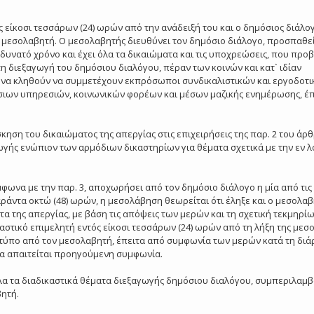
 είκοσι τεσσάρων (24) ωρών από την ανάδειξή του και ο δημόσιος διάλο
 μεσολαβητή. Ο μεσολαβητής διευθύνει τον δημόσιο διάλογο, προσπαθεί
υνατό χρόνο και έχει όλα τα δικαιώματα και τις υποχρεώσεις, που προ
ά τη διεξαγωγή του δημόσιου διαλόγου, πέραν των κοινών και κατ` ιδίαν
 να κληθούν να συμμετέχουν εκπρόσωποι συνδικαλιστικών και εργοδοτ
ων υπηρεσιών, κοινωνικών φορέων και μέσων μαζικής ενημέρωσης, έπ
σκηση του δικαιώματος της απεργίας στις επιχειρήσεις της παρ. 2 του άρ
αγωγής ενώπιον των αρμόδιων δικαστηρίων για θέματα σχετικά με την εν 
μφωνα με την παρ. 3, αποχωρήσει από τον δημόσιο διάλογο η μία από τις
ράντα οκτώ (48) ωρών, η μεσολάβηση θεωρείται ότι έληξε και ο μεσολαβ
τα της απεργίας, με βάση τις απόψεις των μερών και τη σχετική τεκμηρίω
αστικό επιμελητή εντός είκοσι τεσσάρων (24) ωρών από τη λήξη της μεσ
 τύπο από τον μεσολαβητή, έπειτα από συμφωνία των μερών κατά τη διά
α απαιτείται προηγούμενη συμφωνία.
α τα διαδικαστικά θέματα διεξαγωγής δημόσιου διαλόγου, συμπεριλαμ
βητή.