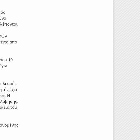
γος
 να
βλέπονται
ικών
ειτα από
θρου 19
λόγω
 πλευρές
ητής έχει
ση. Η
ολάβησης.
ρκεια του
βανομένης