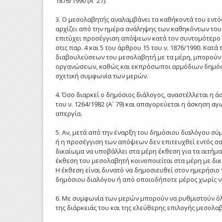
1876/1990 (Α` 27).
3. Ο μεσολαβητής αναλαμβάνει τα καθήκοντά του εντός
αρχίζει από την ημέρα ανάληψης των καθηκόντων του
επιτύχει προσέγγιση απόψεων κατά τον συντομότερο δ
στις παρ. 4 και 5 του άρθρου 15 του ν. 1876/1990. Κατ
διαβουλεύσεων του μεσολαβητή με τα μέρη, μπορούν
οργανώσεων, καθώς και εκπρόσωποι αρμόδιων δημόσι
σχετική συμφωνία των μερών.
4. Όσο διαρκεί ο δημόσιος διάλογος, αναστέλλεται η ά
του ν. 1264/1982 (Α` 79) και απαγορεύεται η άσκηση 
απεργία.
5. Αν, μετά από την έναρξη του δημόσιου διαλόγου σύ
ή η προσέγγιση των απόψεων δεν επιτευχθεί εντός σα
δικαίωμα να υποβάλλει στα μέρη έκθεση για τα αιτήμα
έκθεση του μεσολαβητή κοινοποιείται στα μέρη με δικ
Η έκθεση είναι δυνατό να δημοσιευθεί στον ημερήσιο
δημόσιου διαλόγου ή από οποιοδήποτε μέρος χωρίς ν
6. Με συμφωνία των μερών μπορούν να ρυθμιστούν όλ
της διάρκειάς του και της ελεύθερης επιλογής μεσολα