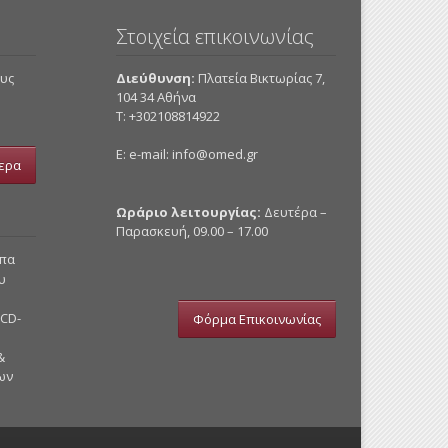
Στοιχεία επικοινωνίας
ους
Διεύθυνση:
Πλατεία Βικτωρίας 7,
104 34 Αθήνα
Τ: +302108814922
E: e-mail:
info@omed.gr
ερα
Ωράριο λειτουργίας:
Δευτέρα –
Παρασκευή, 09.00 – 17.00
υπα
υ
 CD-
Φόρμα Επικοινωνίας
&
ων