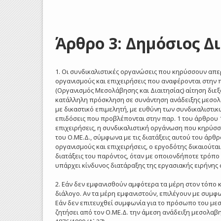
Άρθρο 3: Δημόσιος Δ
1. Οι συνδικαλιστικές οργανώσεις που κηρύσσουν απεργ
οργανισμούς και επιχειρήσεις που αναφέρονται στην 
(Οργανισμός Μεσολάβησης και Διαιτησίας) αίτηση διεξ
κατάλληλη πρόσκληση σε συνάντηση ανάδειξης μεσολαβ
με δικαστικό επιμελητή, με ευθύνη των συνδικαλιστι
επιδόσεις που προβλέπονται στην παρ. 1 του άρθρου 19
επιχειρήσεις, η συνδικαλιστική οργάνωση που κηρύσσ
του Ο.ΜΕ.Δ., σύμφωνα με τις διατάξεις αυτού του άρθρο
οργανισμούς και επιχειρήσεις, ο εργοδότης δικαιούτα
διατάξεις του παρόντος, όταν με οποιονδήποτε τρόπο 
υπάρχει κίνδυνος διατάραξης της εργασιακής ειρήνης σ
2. Εάν δεν εμφανισθούν αμφότερα τα μέρη στον τόπο κ
διάλογο. Αν τα μέρη εμφανιστούν, επιλέγουν με συμφ
Εάν δεν επιτευχθεί συμφωνία για το πρόσωπο του μεσ
ζητήσει από τον Ο.ΜΕ.Δ. την άμεση ανάδειξη μεσολαβη