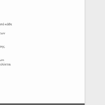
από κάθε
 των
σης.
ων.
ιλύεται