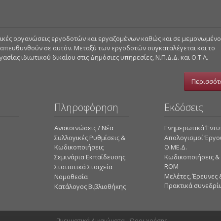
στικές οργανώσεις εργοδοτών και εργαζομένων καθώς και σε μεμονωμέν
 απευθυνθούν σε αυτόν. Μεταξύ των εργοδοτών συγκαταλέγεται και το
σίας ιδιωτικού δικαίου στις Δημόσιες υπηρεσίες, Ν.Π.Δ.Δ. και Ο.Τ.Α.
Περισσότ
Πληροφόρηση
Εκδόσεις
Ανακοινώσεις / Νέα
Ενημερωτικά Έντ
Συλλογικές Ρυθμίσεις &
Απολογισμοί Έργο
Κωδικοποιήσεις
Ο.ΜΕ.Δ.
Σεμινάρια Εκπαίδευσης
Κωδικοποιήσεις &
ROM
Στατιστικά Στοιχεία
Mελέτες, Έρευνες 
Νομοθεσία
Πρακτικά συνεδρί
Κατάλογος Βιβλιοθήκης
Πνευματικά Δικαιώματα -
Όροι χρήσης