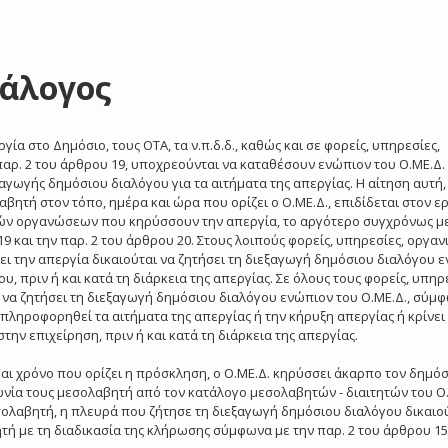
ιάλογος
ία στο Δημόσιο, τους ΟΤΑ, τα ν.π.δ.δ., καθώς και σε φορείς, υπηρεσίες,
παρ. 2 του άρθρου 19, υποχρεούνται να καταθέσουν ενώπιον του Ο.ΜΕ.Δ.
αγωγής δημόσιου διαλόγου για τα αιτήματα της απεργίας. Η αίτηση αυτή, 
ητή στον τόπο, ημέρα και ώρα που ορίζει ο Ο.ΜΕ.Δ., επιδίδεται στον ε
κών οργανώσεων που κηρύσσουν την απεργία, το αργότερο συγχρόνως με
 και την παρ. 2 του άρθρου 20. Στους λοιπούς φορείς, υπηρεσίες, οργαν
ει την απεργία δικαιούται να ζητήσει τη διεξαγωγή δημόσιου διαλόγου 
υ, πριν ή και κατά τη διάρκεια της απεργίας. Σε όλους τους φορείς, υπηρ
ι να ζητήσει τη διεξαγωγή δημόσιου διαλόγου ενώπιον του Ο.ΜΕ.Δ., σύμφ
πληροφορηθεί τα αιτήματα της απεργίας ή την κήρυξη απεργίας ή κρίνει 
την επιχείρηση, πριν ή και κατά τη διάρκεια της απεργίας.
αι χρόνο που ορίζει η πρόσκληση, ο Ο.ΜΕ.Δ. κηρύσσει άκαρπο τον δημόσ
ωνία τους μεσολαβητή από τον κατάλογο μεσολαβητών - διαιτητών του Ο.
ολαβητή, η πλευρά που ζήτησε τη διεξαγωγή δημόσιου διαλόγου δικαιού
τή με τη διαδικασία της κλήρωσης σύμφωνα με την παρ. 2 του άρθρου 15 