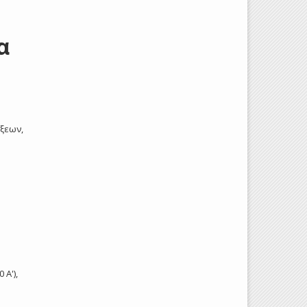
α
άξεων,
 Α'),