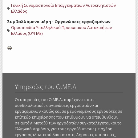
Γενική Συνομοσπονδία Επαγγελματιών Αυτοκινητιστών
Ελλάδος
Συμβαλλόμενα μέρη - Οργανώσεις εργαζομένων:
Ομοσπονδία Υπαλληλικού Προσωπικού Αυτοκινήτων
Ελλάδος (ΟΥΠΑΕ)
Υπηρεσίες του Ο.ΜΕ.Δ.
Οι υπηρεσίες του Ο.ΜΕ.Δ. παρέχονται στις
συνδικαλιστικές οργανώσεις εργοδοτών και
εργαζομένων καθώς και σε μεμονωμένους εργοδότες σε
επίπεδο επιχείρησης που επιθυμούν να απευθυνθούν
σε αυτόν. Μεταξύ των εργοδοτών συγκαταλέγεται και το
Ελληνικό Δημόσιο, για τους εργαζόμενους με σχέση
εργασίας ιδιωτικού δικαίου στις Δημόσιες υπηρεσίες,