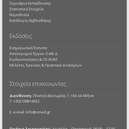
Σεμινάρια Εκπαίδευσης
Στατιστικά Στοιχεία
Νομοθεσία
Κατάλογος Βιβλιοθήκης
Εκδόσεις
Ενημερωτικά Έντυπα
Απολογισμοί Έργου Ο.ΜΕ.Δ.
Κωδικοποιήσεις & CD-ROM
Mελέτες, Έρευνες & Πρακτικά συνεδρίων
Στοιχεία επικοινωνίας
Διεύθυνση:
Πλατεία Βικτωρίας 7, 104 34 Αθήνα
Τ: +302108814922
E: e-mail:
info@omed.gr
Ωράριο λειτουργίας:
Δευτέρα – Παρασκευή, 09.00 – 17.00