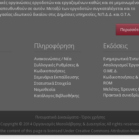
στικές οργανώσεις εργοδοτών και εργαζομένων καθώς και σε μεμονωμέν
 απευθυνθούν σε αυτόν. Μεταξύ των εργοδοτών συγκαταλέγεται και το
σίας ιδιωτικού δικαίου στις Δημόσιες υπηρεσίες, Ν.Π.Δ.Δ. και Ο.Τ.Α.
Περισσότ
Πληροφόρηση
Εκδόσεις
Ανακοινώσεις / Νέα
Ενημερωτικά Έντ
Συλλογικές Ρυθμίσεις &
Απολογισμοί Έργο
Κωδικοποιήσεις
Ο.ΜΕ.Δ.
Σεμινάρια Εκπαίδευσης
Κωδικοποιήσεις &
ROM
Στατιστικά Στοιχεία
Mελέτες, Έρευνες 
Νομοθεσία
Πρακτικά συνεδρί
Κατάλογος Βιβλιοθήκης
Πνευματικά Δικαιώματα -
Όροι χρήσης
Copyright © 2014
Οργανισμός Μεσολάβησης & Διαιτησίας
All rights reserved
the content of this page is licensed Under
Creative Commons Attribution-Non