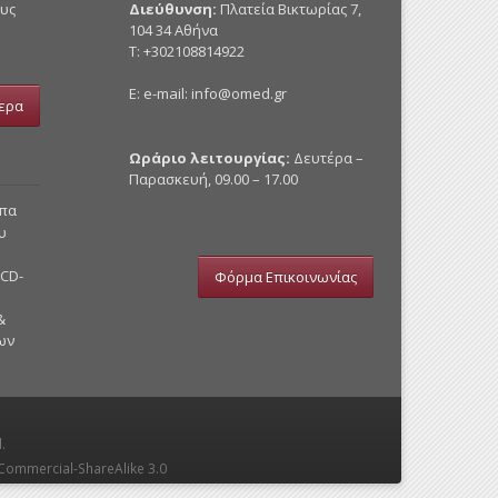
ους
Διεύθυνση:
Πλατεία Βικτωρίας 7,
104 34 Αθήνα
Τ: +302108814922
E: e-mail:
info@omed.gr
ερα
Ωράριο λειτουργίας:
Δευτέρα –
Παρασκευή, 09.00 – 17.00
υπα
υ
 CD-
Φόρμα Επικοινωνίας
&
ων
.
Commercial-ShareAlike 3.0