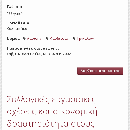
Γλώσσα
Ελληνικά
Τοποθεσία:
Καλαμπάκα
Νομοί:
Λαρίσης
Καρδίτσας
Τρικάλων
Ημερομηνίες διεξαγωγής:
Σάβ, 01/06/2002
έως
Κυρ, 02/06/2002
Διαβάστε περισσότερα
για
Ρύθ
τ
Χρό
Εργα
Συλλογικές εργασιακες
και 
Αμο
τ
σχέσεις και οικονομική
Εργα
σύμ
δραστηριότητα στους
με τ
2874