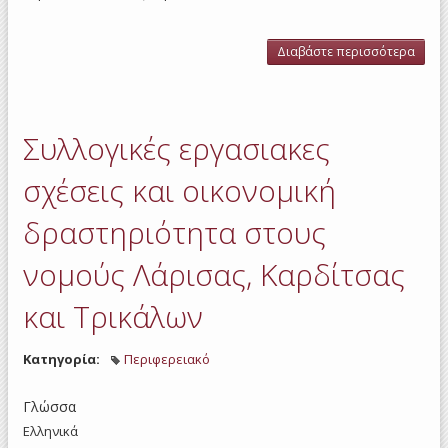
Διαβάστε περισσότερα
για 
εργ
σχέ
οι
δρασ
Συλλογικές εργασιακες
στου
Λά
Καρδ
σχέσεις και οικονομική
Τρ
δραστηριότητα στους
νομούς Λάρισας, Καρδίτσας
και Τρικάλων
Κατηγορία:
Περιφερειακό
Γλώσσα
Ελληνικά