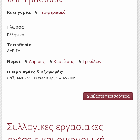
Κατηγορία:
Περιφερειακό
Γλώσσα
Ελληνικά
Τοποθεσία:
ΛΑΡΙΣΑ
Νομοί:
Λαρίσης
Καρδίτσας
Τρικάλων
Ημερομηνίες διεξαγωγής:
Σάβ, 14/02/2009
έως
Κυρ, 15/02/2009
Διαβάστε περισσότερα
για 
εργ
σχέ
οι
δρασ
Συλλογικές εργασιακες
στου
Λά
Καρδ
σχέσεις και οικονομική