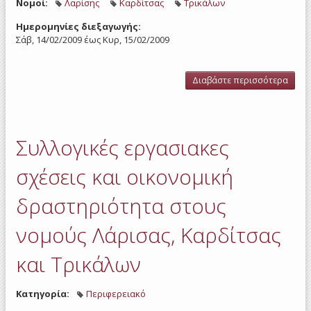
Νομοί:
Λαρίσης
Καρδίτσας
Τρικάλων
Ημερομηνίες διεξαγωγής:
Σάβ, 14/02/2009
έως
Κυρ, 15/02/2009
Διαβάστε περισσότερα
για 
εργ
σχέ
οι
δρασ
Συλλογικές εργασιακες
στου
Λά
Καρδ
σχέσεις και οικονομική
Τρ
δραστηριότητα στους
νομούς Λάρισας, Καρδίτσας
και Τρικάλων
Κατηγορία:
Περιφερειακό