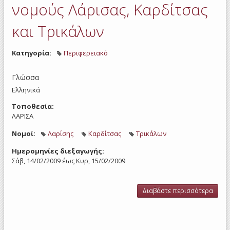
νομούς Λάρισας, Καρδίτσας
και Τρικάλων
Κατηγορία:
Περιφερειακό
Γλώσσα
Ελληνικά
Τοποθεσία:
ΛΑΡΙΣΑ
Νομοί:
Λαρίσης
Καρδίτσας
Τρικάλων
Ημερομηνίες διεξαγωγής:
Σάβ, 14/02/2009
έως
Κυρ, 15/02/2009
Διαβάστε περισσότερα
για 
εργ
σχέ
οι
δρασ