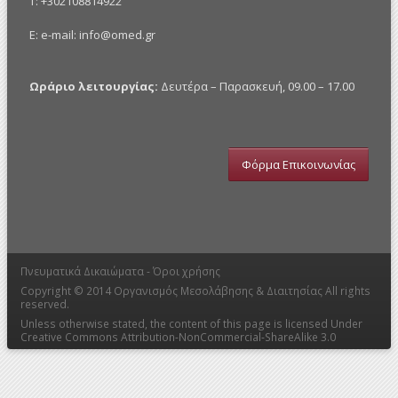
Τ: +302108814922
E: e-mail:
info@omed.gr
Ωράριο λειτουργίας:
Δευτέρα – Παρασκευή, 09.00 – 17.00
Φόρμα Επικοινωνίας
Πνευματικά Δικαιώματα -
Όροι χρήσης
Copyright © 2014
Οργανισμός Μεσολάβησης & Διαιτησίας
All rights
reserved.
Unless otherwise stated, the content of this page is licensed Under
Creative Commons Attribution-NonCommercial-ShareAlike 3.0