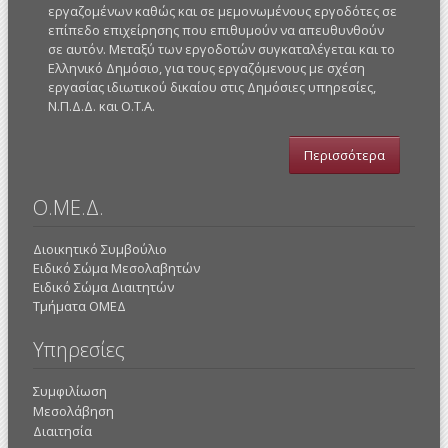
εργαζομένων καθώς και σε μεμονωμένους εργοδότες σε
επίπεδο επιχείρησης που επιθυμούν να απευθυνθούν
σε αυτόν. Μεταξύ των εργοδοτών συγκαταλέγεται και το
Ελληνικό Δημόσιο, για τους εργαζόμενους με σχέση
εργασίας ιδιωτικού δικαίου στις Δημόσιες υπηρεσίες,
Ν.Π.Δ.Δ. και Ο.Τ.Α.
Περισσότερα
Ο.ΜΕ.Δ.
Διοικητικό Συμβούλιο
Ειδικό Σώμα Μεσολαβητών
Ειδικό Σώμα Διαιτητών
Τμήματα ΟΜΕΔ
Υπηρεσίες
Συμφιλίωση
Μεσολάβηση
Διαιτησία