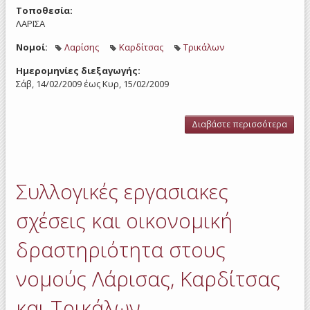
Τοποθεσία:
ΛΑΡΙΣΑ
Νομοί:
Λαρίσης
Καρδίτσας
Τρικάλων
Ημερομηνίες διεξαγωγής:
Σάβ, 14/02/2009
έως
Κυρ, 15/02/2009
Διαβάστε περισσότερα
για 
εργ
σχέ
οι
δρασ
Συλλογικές εργασιακες
στου
Λά
Καρδ
σχέσεις και οικονομική
Τρ
δραστηριότητα στους
νομούς Λάρισας, Καρδίτσας
και Τρικάλων