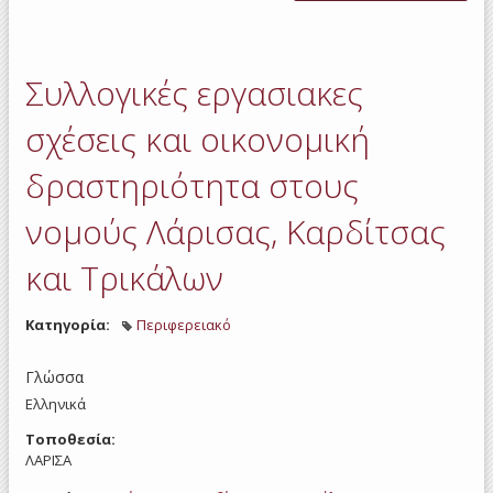
εργ
σχέ
οι
δρασ
Συλλογικές εργασιακες
στου
Λά
Καρδ
σχέσεις και οικονομική
Τρ
δραστηριότητα στους
νομούς Λάρισας, Καρδίτσας
και Τρικάλων
Κατηγορία:
Περιφερειακό
Γλώσσα
Ελληνικά
Τοποθεσία:
ΛΑΡΙΣΑ