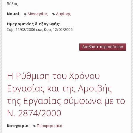
Βόλος
Νομοί:
Μαγνησίας
Λαρίσης
Ημερομηνίες διεξαγωγής:
Σάβ, 11/02/2006
έως
Κυρ, 12/02/2006
Διαβάστε περισσότερα
για 
Δρασ
στου
Μαγν
Λαρ
Η Ρύθμιση του Χρόνου
Περ
Θεσσ
Συ
Εργασίας και της Αμοιβής
Ερ
Σ
της Εργασίας σύμφωνα με το
Ν. 2874/2000
Κατηγορία:
Περιφερειακό