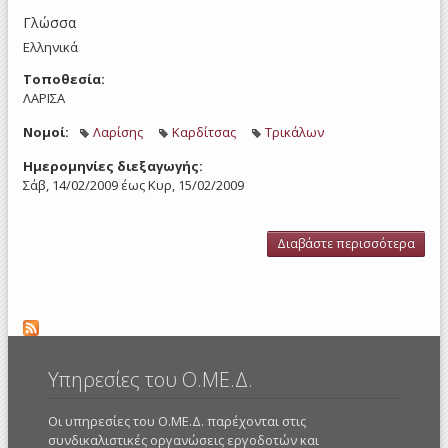
Γλώσσα
Ελληνικά
Τοποθεσία:
ΛΑΡΙΣΑ
Νομοί:
Λαρίσης
Καρδίτσας
Τρικάλων
Ημερομηνίες διεξαγωγής:
Σάβ, 14/02/2009
έως
Κυρ, 15/02/2009
Διαβάστε περισσότερα
για 
εργ
σχέ
οι
δρασ
στου
Λά
Καρδ
Υπηρεσίες του Ο.ΜΕ.Δ.
Τρ
Οι υπηρεσίες του Ο.ΜΕ.Δ. παρέχονται στις
συνδικαλιστικές οργανώσεις εργοδοτών και