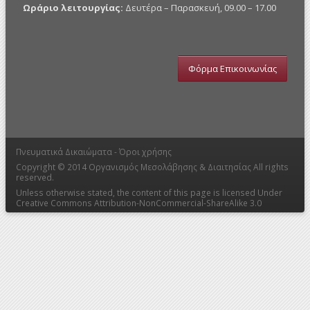
Ωράριο λειτουργίας:
Δευτέρα – Παρασκευή, 09.00 – 17.00
Φόρμα Επικοινωνίας
Πνευματικά Δικαιώματα -
Όροι χρήσης
Copyright © 2014
Οργανισμός Μεσολάβησης & Διαιτησίας
All rights
reserved.
Unless otherwise stated, the content of this page is licensed Under
Creative Commons Attribution-NonCommercial-ShareAlike 3.0