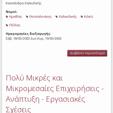
Κασσάνδρα Χαλκιδικής
Νομοί:
Ημαθίας
Θεσσαλονίκης
Χαλικιδικής
Κιλκίς
Πέλλας
Ημερομηνίες διεξαγωγής:
Σάβ, 18/05/2002
έως
Κυρ, 19/05/2002
Διαβάστε περισσότερα
γι
Ρύθ
τ
Χρό
Εργα
Πολύ Μικρές και
και
Αμο
τ
Μικρομεσαίες Επιχειρήσεις -
Εργα
σύμ
Ανάπτυξη - Εργασιακές
με τ
2874
Σχέσεις
&
Ευρω