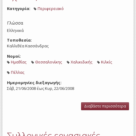
Εμπε
Κατηγορία:
Περιφερειακό
Γλώσσα
Ελληνικά
Τοποθεσία:
Καλλιθέα Κασσάνδρας
Νομοί:
Ημαθίας
Θεσσαλονίκης
Χαλικιδικής
Κιλκίς
Πέλλας
Ημερομηνίες διεξαγωγής:
Σάβ, 21/06/2008
έως
Κυρ, 22/06/2008
Διαβάστε περισσότερα
γι
Μικ
Μικρ
Επιχ
- Αν
Συλλογικές εργασιακές
Εργ