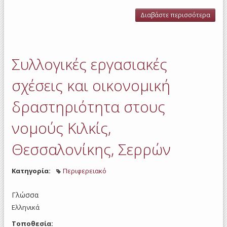
Διαβάστε περισσότερα
για 
εργ
σχέ
οι
δρασ
Συλλογικές εργασιακές
στου
Θεσσ
σχέσεις και οικονομική
Σ
δραστηριότητα στους
νομούς Κιλκίς,
Θεσσαλονίκης, Σερρών
Κατηγορία:
Περιφερειακό
Γλώσσα
Ελληνικά
Τοποθεσία: