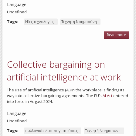
Language
Undefined
Tags:
Νέες τεχνολογίες
Τεχνητή Νοημοσύνη
Read more
abo
adopt
conc
on
Collective bargaining on
manuf
artificial intelligence at work
The use of artificial intelligence (AI) in the workplace is finding its
way into collective bargaining agreements. The EU’s
AI Act
entered
into force in August 2024.
Language
Undefined
Tags:
συλλογικές διαπραγματεύσεις
Τεχνητή Νοημοσύνη