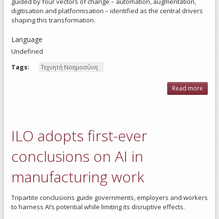
guided by four vectors of change – automation, augmentation,
digitisation and platformisation – identified as the central drivers
shaping this transformation.
Language
Undefined
Tags:
Τεχνητή Νοημοσύνη
Read more
ab
alg
man
a
trans
ILO adopts first-ever
of 
wo
empl
conclusions on AI in
expl
co
manufacturing work
Tripartite conclusions guide governments, employers and workers
to harness AI’s potential while limiting its disruptive effects.