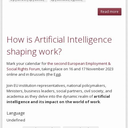
Read more
abo
r
revol
w
Eu
How is Artificial Intelligence
(EU
We
shaping work?
Mark your calendar for
the second European Employment &
Social Rights Forum
, taking place on 16 and 17 November 2023
online and in Brussels (the Egg).
Join EU institution representatives, national policymakers,
Ministers, business leaders, social partners, civil society, and
academia as they delve into the dynamic realm of
artificial
intelligence and its impact on the world of work
.
Language
Undefined