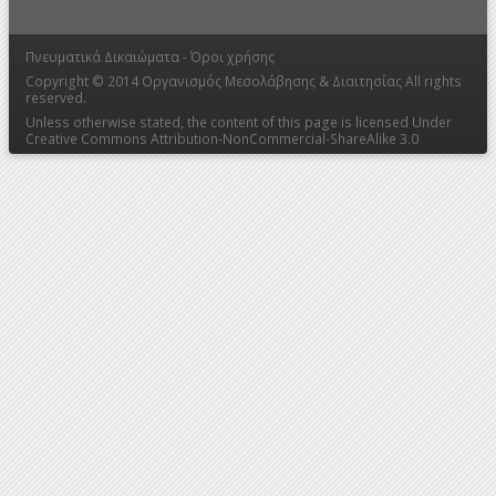
Πνευματικά Δικαιώματα -
Όροι χρήσης
Copyright © 2014
Οργανισμός Μεσολάβησης & Διαιτησίας
All rights
reserved.
Unless otherwise stated, the content of this page is licensed Under
Creative Commons Attribution-NonCommercial-ShareAlike 3.0