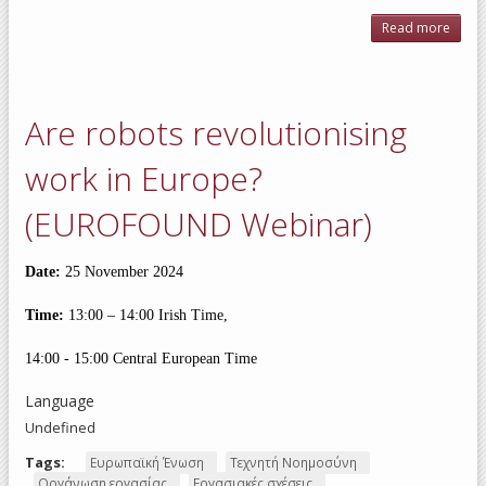
Read more
ab
Colle
barga
on art
intell
Are robots revolutionising
at 
work in Europe?
(EUROFOUND Webinar)
Date:
25 November 2024
Time:
13:00 – 14:00 Irish Time,
14:00 - 15:00 Central European Time
Language
Undefined
Tags:
Ευρωπαϊκή Ένωση
Τεχνητή Νοημοσύνη
Οργάνωση εργασίας
Εργασιακές σχέσεις