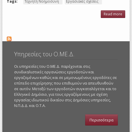
Tags:
Τεχνητή Νοημοσύνη
Εργασιακές σχέσεις
Read more
abou
is Art
Intell
sha
wo
Υπηρεσίες του Ο.ΜΕ.Δ.
Οι υπηρεσίες του Ο.ΜΕ.Δ. παρέχονται στις
συνδικαλιστικές οργανώσεις εργοδοτών και
εργαζομένων καθώς και σε μεμονωμένους εργοδότες σε
επίπεδο επιχείρησης που επιθυμούν να απευθυνθούν
σε αυτόν. Μεταξύ των εργοδοτών συγκαταλέγεται και το
Ελληνικό Δημόσιο, για τους εργαζόμενους με σχέση
εργασίας ιδιωτικού δικαίου στις Δημόσιες υπηρεσίες,
Ν.Π.Δ.Δ. και Ο.Τ.Α.
Περισσότερα