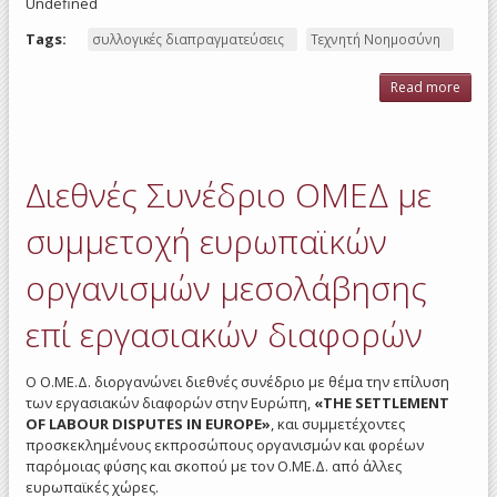
Undefined
Tags:
συλλογικές διαπραγματεύσεις
Τεχνητή Νοημοσύνη
Read more
ab
Colle
barga
on art
intell
Διεθνές Συνέδριο ΟΜΕΔ με
at 
συμμετοχή ευρωπαϊκών
οργανισμών μεσολάβησης
επί εργασιακών διαφορών
Ο Ο.ΜΕ.Δ. διοργανώνει διεθνές συνέδριο με θέμα την επίλυση
των εργασιακών διαφορών στην Ευρώπη,
«THE SETTLEMENT
OF LABOUR DISPUTES IN EUROPE»
, και συμμετέχοντες
προσκεκλημένους εκπροσώπους οργανισμών και φορέων
παρόμοιας φύσης και σκοπού με τον Ο.ΜΕ.Δ. από άλλες
ευρωπαϊκές χώρες.