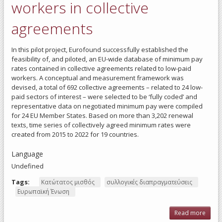
Coll
workers in collective
Barga
Bal
agreements
South
Eur
St
In this pilot project, Eurofound successfully established the
feasibility of, and piloted, an EU-wide database of minimum pay
rates contained in collective agreements related to low-paid
workers. A conceptual and measurement framework was
devised, a total of 692 collective agreements – related to 24 low-
paid sectors of interest – were selected to be ‘fully coded’ and
representative data on negotiated minimum pay were compiled
for 24 EU Member States. Based on more than 3,202 renewal
texts, time series of collectively agreed minimum rates were
created from 2015 to 2022 for 19 countries.
Language
Undefined
Tags:
Κατώτατος μισθός
συλλογικές διαπραγματεύσεις
Ευρωπαϊκή Ένωση
Read more
ab
Min