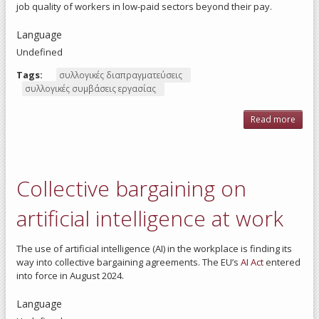
job quality of workers in low-paid sectors beyond their pay.
Language
Undefined
Tags:
συλλογικές διαπραγματεύσεις
συλλογικές συμβάσεις εργασίας
Read more
ab
Coll
barg
be
pay
Collective bargaining on
analy
coll
agre
artificial intelligence at work
in se
low
sec
The use of artificial intelligence (AI) in the workplace is finding its
way into collective bargaining agreements. The EU’s
AI Act
entered
into force in August 2024.
Language