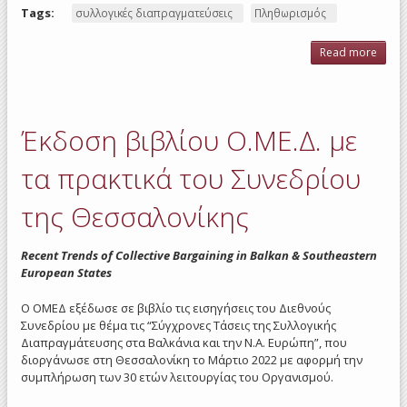
Tags:
συλλογικές διαπραγματεύσεις
Πληθωρισμός
Read more
ab
Tack
ris
inflat
sect
Έκδοση βιβλίου Ο.ΜΕ.Δ. με
colle
wa
barga
τα πρακτικά του Συνεδρίου
της Θεσσαλονίκης
Recent Trends of Collective Bargaining in Balkan & Southeastern
European States
Ο ΟΜΕΔ εξέδωσε σε βιβλίο τις εισηγήσεις του Διεθνούς
Συνεδρίου με θέμα τις “Σύγχρονες Τάσεις της Συλλογικής
Διαπραγμάτευσης στα Βαλκάνια και την Ν.Α. Ευρώπη”, που
διοργάνωσε στη Θεσσαλονίκη το Μάρτιο 2022 με αφορμή την
συμπλήρωση των 30 ετών λειτουργίας του Οργανισμού.