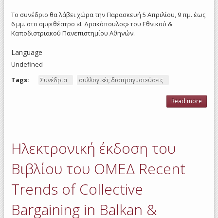
Το συνέδριο θα λάβει χώρα την Παρασκευή 5 Απριλίου, 9 πμ. έως
6 μμ. στο αμφιθέατρο «Ι. Δρακόπουλος» του Εθνικού &
Καποδιστριακού Πανεπιστημίου Αθηνών.
Language
Undefined
Tags:
Συνέδρια
συλλογικές διαπραγματεύσεις
Read more
a
Δι
Συν
ΟΜ
συμ
Ηλεκτρονική έκδοση του
ευρω
οργα
μεσο
Βιβλίου του ΟΜΕΔ Recent
εργα
Trends of Collective
δια
Bargaining in Balkan &