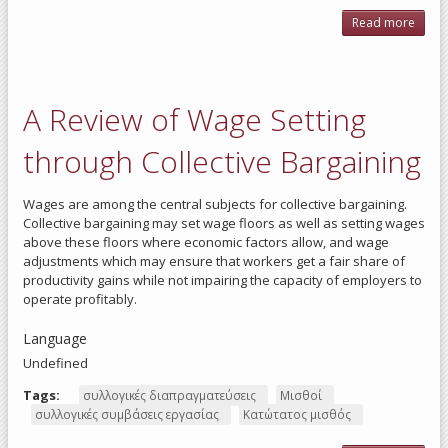
Read more
about
Τ
ΟΜΕ
ολοκ
A Review of Wage Setting
Σεμι
through Collective Bargaining
Θεσσ
Wages are among the central subjects for collective bargaining.
Collective bargaining may set wage floors as well as setting wages
above these floors where economic factors allow, and wage
adjustments which may ensure that workers get a fair share of
productivity gains while not impairing the capacity of employers to
operate profitably.
Language
Undefined
Tags:
συλλογικές διαπραγματεύσεις
Μισθοί
συλλογικές συμβάσεις εργασίας
Κατώτατος μισθός