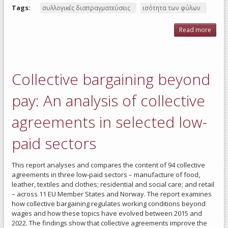
Tags:
συλλογικές διαπραγματεύσεις
ισότητα των φύλων
Read more
ab
Colle
barga
as
mech
Collective bargaining beyond
to ad
gende
equ
pay: An analysis of collective
agreements in selected low-
paid sectors
This report analyses and compares the content of 94 collective
agreements in three low-paid sectors – manufacture of food,
leather, textiles and clothes; residential and social care; and retail
– across 11 EU Member States and Norway. The report examines
how collective bargaining regulates working conditions beyond
wages and how these topics have evolved between 2015 and
2022. The findings show that collective agreements improve the