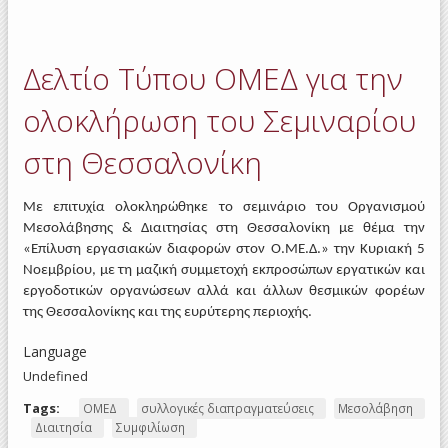
wage
low
work
Δελτίο Τύπου ΟΜΕΔ για την
coll
agre
ολοκλήρωση του Σεμιναρίου
στη Θεσσαλονίκη
Με επιτυχία ολοκληρώθηκε το σεμινάριο του Οργανισμού
Μεσολάβησης & Διαιτησίας στη Θεσσαλονίκη με θέμα την
«Επίλυση εργασιακών διαφορών στον Ο.ΜΕ.Δ.» την Κυριακή 5
Νοεμβρίου, με τη μαζική συμμετοχή εκπροσώπων εργατικών και
εργοδοτικών οργανώσεων αλλά και άλλων θεσμικών φορέων
της Θεσσαλονίκης και της ευρύτερης περιοχής.
Language
Undefined
Tags:
ΟΜΕΔ
συλλογικές διαπραγματεύσεις
Μεσολάβηση
Διαιτησία
Συμφιλίωση