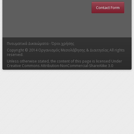
Contact Form
Πνευματικά Δικαιώματα -
Όροι χρήσης
Copyright © 2014
Οργανισμός Μεσολάβησης & Διαιτησίας
All rights
reserved.
Unless otherwise stated, the content of this page is licensed Under
Creative Commons Attribution-NonCommercial-ShareAlike 3.0