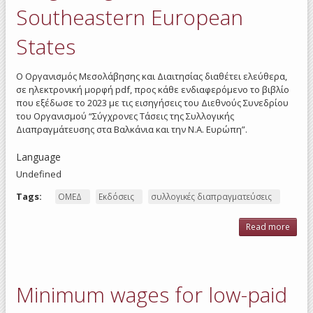
Southeastern European
States
Ο Οργανισμός Μεσολάβησης και Διαιτησίας διαθέτει ελεύθερα,
σε ηλεκτρονική μορφή pdf, προς κάθε ενδιαφερόμενο το βιβλίο
που εξέδωσε το 2023 με τις εισηγήσεις του Διεθνούς Συνεδρίου
του Οργανισμού “Σύγχρονες Τάσεις της Συλλογικής
Διαπραγμάτευσης στα Βαλκάνια και την Ν.Α. Ευρώπη”.
Language
Undefined
Tags:
ΟΜΕΔ
Εκδόσεις
συλλογικές διαπραγματεύσεις
Read more
a
Ηλεκ
έκδο
Βιβλ
Ο
Minimum wages for low-paid
Re
Tre