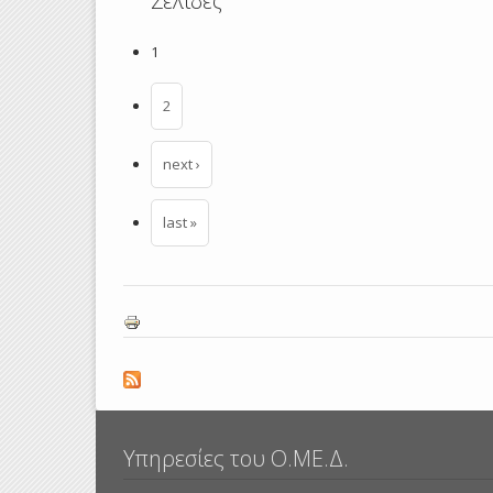
Σελίδες
1
2
next ›
last »
Υπηρεσίες του Ο.ΜΕ.Δ.