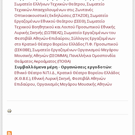
Σωματείο Ελλήνων Τεχνικών Θεάτρου
,
Σωματείο
Τεχνικών Απασχολουμένων στις Ζωντανές
Οπτικοακουστικές Εκδηλώσεις (ΣΤΑΖΟΕ)
,
Σωματείο
Εργαζομένων Εθνικού Θεάτρου (ΣΕΕΘ)
,
Σωματείο
Τεχνικού Βοηθητικού και Λοιπού Προσωπικού Εθνικής
Λυρικής Σκηνής (ΣΩΤΒΕΑΣ)
,
Σωματείο Εργαζομένων του
Φεστιβάλ Αθηνών-Επιδαύρου
,
Σύλλογος Εργαζομένων
στο Κρατικό Θέατρο Βορείου Ελλάδος Π.Φ. Προσωπικού
(ΣΕΚΘΒΕ)
,
Σωματείο Εργαζομένων Οργανισμού Μεγάρου
Μουσικής Αθηνών (ΣΕΟΜΜΑ)
,
Πανελλήνια Ομοσπονδία
Θεάματος Ακροάματος (ΠΟΘΑ)
Συμβαλλόμενα μέρη - Οργανώσεις εργοδοτών:
Εθνικό Θέατρο Ν.Π.Ι.Δ.
,
Κρατικό Θέατρο Βορείου Ελλάδος
(Κ.Θ.Β.Ε.)
,
Εθνική Λυρική Σκηνή
,
Φεστιβάλ Αθηνών
Επιδαύρου
,
Οργανισμός Μεγάρου Μουσικής Αθηνών