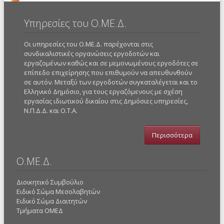
Υπηρεσίες του Ο.ΜΕ.Δ.
Οι υπηρεσίες του Ο.ΜΕ.Δ. παρέχονται στις
συνδικαλιστικές οργανώσεις εργοδοτών και
εργαζομένων καθώς και σε μεμονωμένους εργοδότες σε
επίπεδο επιχείρησης που επιθυμούν να απευθυνθούν
σε αυτόν. Μεταξύ των εργοδοτών συγκαταλέγεται και το
Ελληνικό Δημόσιο, για τους εργαζόμενους με σχέση
εργασίας ιδιωτικού δικαίου στις Δημόσιες υπηρεσίες,
Ν.Π.Δ.Δ. και Ο.Τ.Α.
Περισσότερα
Ο.ΜΕ.Δ.
Διοικητικό Συμβούλιο
Ειδικό Σώμα Μεσολαβητών
Ειδικό Σώμα Διαιτητών
Τμήματα ΟΜΕΔ