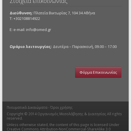
Στοιχεία επικοινωνίας
Διεύθυνση:
Πλατεία Βικτωρίας 7, 104 34 Αθήνα
Τ: +302108814922
E: e-mail:
info@omed.gr
Ωράριο λειτουργίας:
Δευτέρα – Παρασκευή, 09.00 – 17.00
Φόρμα Επικοινωνίας
Πνευματικά Δικαιώματα -
Όροι χρήσης
Copyright © 2014
Οργανισμός Μεσολάβησης & Διαιτησίας
All rights
reserved.
Unless otherwise stated, the content of this page is licensed Under
Creative Commons Attribution-NonCommercial-ShareAlike 3.0