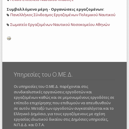
Συμβαλλόμενα μέρη - Οργανώσεις εργαζομένων:
Πανελλήνιος Σύνδεσμος Εργαζομένων Πολεμικού Ναυτικού
Σωματείο Εργαζομένων Ναυτικού Νοσοκομείου Αθηνών
Υπηρεσίες του Ο.ΜΕ.Δ.
Οι υπηρεσίες του Ο.ΜΕ.Δ. παρέχονται στις
συνδικαλιστικές οργανώσεις εργοδοτών και
εργαζομένων καθώς και σε μεμονωμένους εργοδότες σε
επίπεδο επιχείρησης που επιθυμούν να απευθυνθούν
σε αυτόν. Μεταξύ των εργοδοτών συγκαταλέγεται και το
Ελληνικό Δημόσιο, για τους εργαζόμενους με σχέση
εργασίας ιδιωτικού δικαίου στις Δημόσιες υπηρεσίες,
Ν.Π.Δ.Δ. και Ο.Τ.Α.