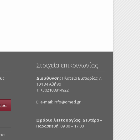
ς
Στοιχεία επικοινωνίας
ους
Διεύθυνση:
Πλατεία Βικτωρίας 7,
104 34 Αθήνα
Τ: +302108814922
E: e-mail:
info@omed.gr
ερα
Ωράριο λειτουργίας:
Δευτέρα –
Παρασκευή, 09.00 – 17.00
υπα