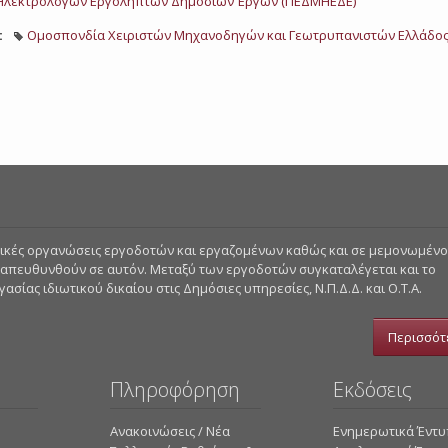
Ηλεκτρολόγων Εργοληπτών Δημοσίων Έργων (ΠΕΔΜΗΕΔΕ)
:
Ομοσπονδία Χειριστών Μηχανοδηγών και Γεωτρυπανιστών Ελλάδο
στικές οργανώσεις εργοδοτών και εργαζομένων καθώς και σε μεμονωμέν
 απευθυνθούν σε αυτόν. Μεταξύ των εργοδοτών συγκαταλέγεται και το
σίας ιδιωτικού δικαίου στις Δημόσιες υπηρεσίες, Ν.Π.Δ.Δ. και Ο.Τ.Α.
Περισσότ
Πληροφόρηση
Εκδόσεις
Ανακοινώσεις / Νέα
Ενημερωτικά Έντ