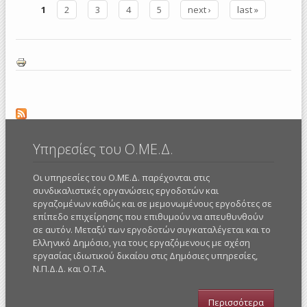
1
2
3
4
5
next ›
last »
Tεχνικών
Σελίδες
έργων
2010
Υπηρεσίες του Ο.ΜΕ.Δ.
Οι υπηρεσίες του Ο.ΜΕ.Δ. παρέχονται στις
συνδικαλιστικές οργανώσεις εργοδοτών και
εργαζομένων καθώς και σε μεμονωμένους εργοδότες σε
επίπεδο επιχείρησης που επιθυμούν να απευθυνθούν
σε αυτόν. Μεταξύ των εργοδοτών συγκαταλέγεται και το
Ελληνικό Δημόσιο, για τους εργαζόμενους με σχέση
εργασίας ιδιωτικού δικαίου στις Δημόσιες υπηρεσίες,
Ν.Π.Δ.Δ. και Ο.Τ.Α.
Περισσότερα