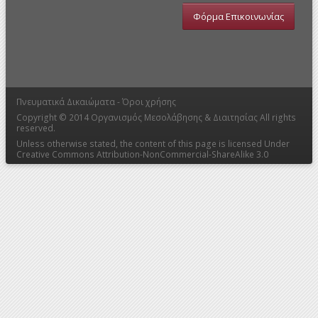
Φόρμα Επικοινωνίας
Πνευματικά Δικαιώματα -
Όροι χρήσης
Copyright © 2014
Οργανισμός Μεσολάβησης & Διαιτησίας
All rights
reserved.
Unless otherwise stated, the content of this page is licensed Under
Creative Commons Attribution-NonCommercial-ShareAlike 3.0