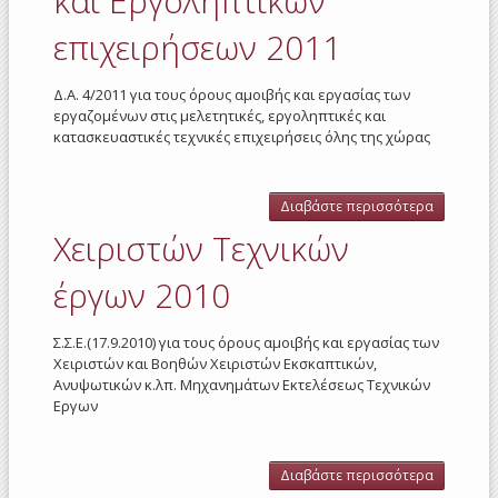
και Εργοληπτικών
επιχειρήσεων 2011
Δ.Α. 4/2011 για τους όρους αμοιβής και εργασίας των
εργαζομένων στις μελετητικές, εργοληπτικές και
κατασκευαστικές τεχνικές επιχειρήσεις όλης της χώρας
Διαβάστε περισσότερα
για Τεχνι
Μελετητι
Χειριστών Tεχνικών
και
Εργοληπτ
έργων 2010
επιχειρή
2011
Σ.Σ.Ε.(17.9.2010) για τους όρους αμοιβής και εργασίας των
Χειριστών και Βοηθών Χειριστών Εκσκαπτικών,
Ανυψωτικών κ.λπ. Μηχανημάτων Εκτελέσεως Τεχνικών
Εργων
Διαβάστε περισσότερα
για
Χειριστών