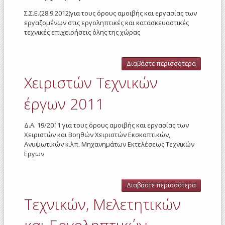
Σ.Σ.Ε.(28.9.2012)για τους όρους αμοιβής και εργασίας των
εργαζομένων στις εργοληπτικές και κατασκευαστικές
τεχνικές επιχειρήσεις όλης της χώρας
Διαβάστε περισσότερα
για Τεχνι
Μελετητι
Χειριστών Tεχνικών
και
Εργοληπτ
έργων 2011
επιχειρή
2012
Δ.Α. 19/2011 για τους όρους αμοιβής και εργασίας των
Χειριστών και Βοηθών Χειριστών Εκσκαπτικών,
Ανυψωτικών κ.λπ. Μηχανημάτων Εκτελέσεως Τεχνικών
Εργων
Διαβάστε περισσότερα
για
Χειριστών
Τεχνικών, Μελετητικών
Tεχνικών
έργων
2011