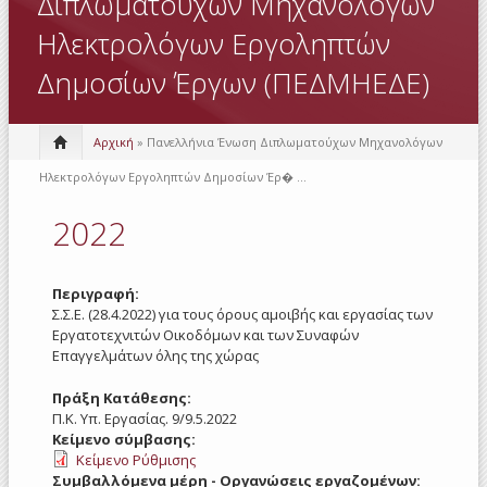
Διπλωματούχων Μηχανολόγων
Ηλεκτρολόγων Εργοληπτών
Δημοσίων Έργων (ΠΕΔΜΗΕΔΕ)
Αρχική
» Πανελλήνια Ένωση Διπλωματούχων Μηχανολόγων
Ηλεκτρολόγων Εργοληπτών Δημοσίων Έρ� ...
2022
Περιγραφή:
Σ.Σ.Ε. (28.4.2022) για τους όρους αμοιβής και εργασίας των
Εργατοτεχνιτών Οικοδόμων και των Συναφών
Επαγγελμάτων όλης της χώρας
Πράξη Κατάθεσης:
Π.Κ. Υπ. Εργασίας. 9/9.5.2022
Κείμενο σύμβασης:
Κείμενο Ρύθμισης
Συμβαλλόμενα μέρη - Οργανώσεις εργαζομένων: