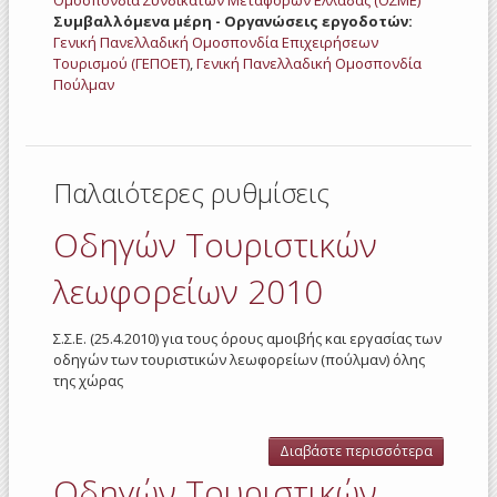
Ομοσπονδία Συνδικάτων Μεταφορών Ελλάδας (ΟΣΜΕ)
Συμβαλλόμενα μέρη - Οργανώσεις εργοδοτών:
Γενική Πανελλαδική Ομοσπονδία Επιχειρήσεων
Τουρισμού (ΓΕΠΟΕΤ)
,
Γενική Πανελλαδική Ομοσπονδία
Πούλμαν
Παλαιότερες ρυθμίσεις
Οδηγών Τουριστικών
λεωφορείων 2010
Σ.Σ.Ε. (25.4.2010) για τους όρους αμοιβής και εργασίας των
οδηγών των τουριστικών λεωφορείων (πούλμαν) όλης
της χώρας
Διαβάστε περισσότερα
για Οδηγ
Τουριστι
Οδηγών Τουριστικών
λεωφορε