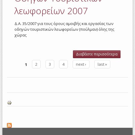
2008
λεωφορείων 2007
Δ.Α. 35/2007 για τους όρους αμοιβής και εργασίας των
οδηγών τουριστικών λεωφορείων (πούλμαν) όλης της
χώρας
Διαβάστε περισσότερα
για Οδηγ
Τουριστι
1
2
3
4
next ›
last »
λεωφορε
Σελίδες
2007