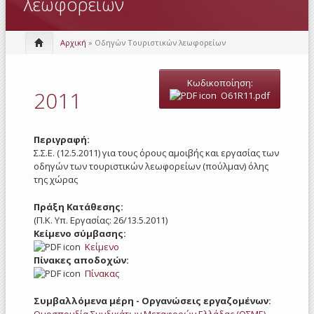
λεωφορείων
Αρχική
» Οδηγών Τουριστικών λεωφορείων
Κωδικοποίηση:
2011
O61R11.pdf
Περιγραφή:
Σ.Σ.Ε. (12.5.2011) για τους όρους αμοιβής και εργασίας των
οδηγών των τουριστικών λεωφορείων (πούλμαν) όλης
της χώρας
Πράξη Κατάθεσης:
(Π.Κ. Υπ. Εργασίας: 26/13.5.2011)
Κείμενο σύμβασης:
Κείμενο
Πίνακες αποδοχών:
Πίνακας
Συμβαλλόμενα μέρη - Οργανώσεις εργαζομένων: