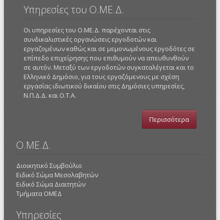
Υπηρεσίες του Ο.ΜΕ.Δ.
Οι υπηρεσίες του Ο.ΜΕ.Δ. παρέχονται στις
συνδικαλιστικές οργανώσεις εργοδοτών και
εργαζομένων καθώς και σε μεμονωμένους εργοδότες σε
επίπεδο επιχείρησης που επιθυμούν να απευθυνθούν
σε αυτόν. Μεταξύ των εργοδοτών συγκαταλέγεται και το
Ελληνικό Δημόσιο, για τους εργαζόμενους με σχέση
εργασίας ιδιωτικού δικαίου στις Δημόσιες υπηρεσίες,
Ν.Π.Δ.Δ. και Ο.Τ.Α.
Περισσότερα
Ο.ΜΕ.Δ.
Διοικητικό Συμβούλιο
Ειδικό Σώμα Μεσολαβητών
Ειδικό Σώμα Διαιτητών
Τμήματα ΟΜΕΔ
Υπηρεσίες